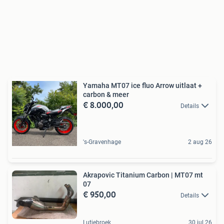
Yamaha MT07 ice fluo Arrow uitlaat +
carbon & meer
€ 8.000,00
Details
's-Gravenhage
2 aug 26
Akrapovic Titanium Carbon | MT07 mt
07
€ 950,00
Details
Lutjebroek
30 jul 26