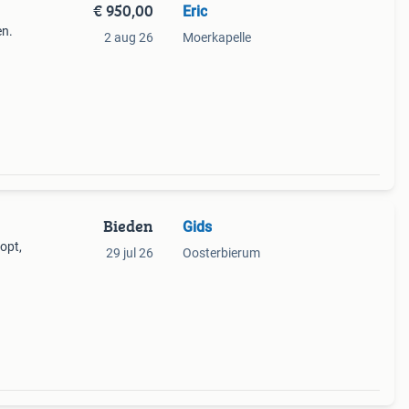
€ 950,00
Eric
en.
2 aug 26
Moerkapelle
ijd
Bieden
Gids
opt,
29 jul 26
Oosterbierum
 xjr
ade