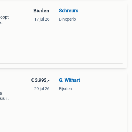
Bieden
Schreurs
loopt
17 jul 26
Dinxperlo
e
n tijd
e b
€ 3.995,-
G. Withart
29 jul 26
Eijsden
ha
is is
ledig
c het