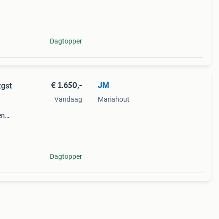
Dagtopper
€ 1.650,-
JM
zgst
Vandaag
Mariahout
en
Dagtopper