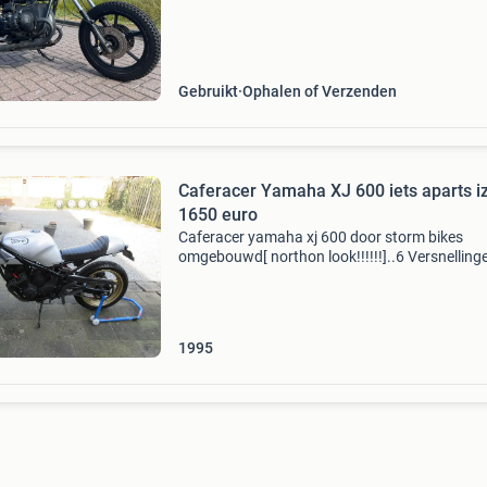
nieuwere bmw. Dubbele schijfremmen voor.
Trommelrem ach
Gebruikt
Ophalen of Verzenden
Caferacer Yamaha XJ 600 iets aparts i
1650 euro
Caferacer yamaha xj 600 door storm bikes
omgebouwd[ northon look!!!!!!]..6 Versnelling
met yss verstelbare sportvering monochock
achterdemper .aangepaste achterbrug.
Sportuitlaat met demper.caferace
1995