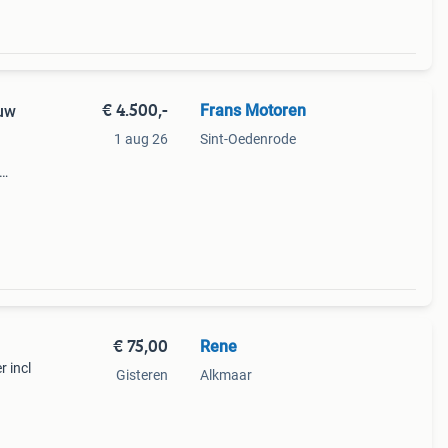
€ 4.500,-
Frans Motoren
uw
1 aug 26
Sint-Oedenrode
oor
h
€ 75,00
Rene
r incl
Gisteren
Alkmaar