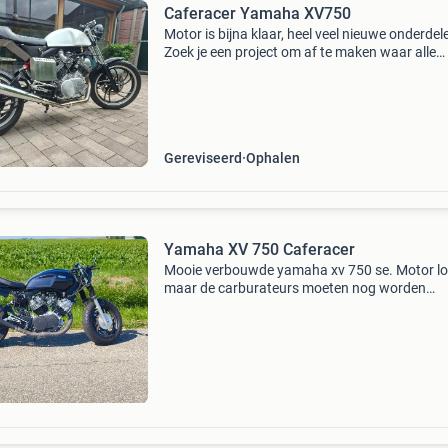
Caferacer Yamaha XV750
Motor is bijna klaar, heel veel nieuwe onderdel
Zoek je een project om af te maken waar alle
onderdelen al vernieuwd zijn, ik heb helaas de t
en ruimte niet meer.
Gereviseerd
Ophalen
Yamaha XV 750 Caferacer
Mooie verbouwde yamaha xv 750 se. Motor lo
maar de carburateurs moeten nog worden
gefinetuned. Onder andere aangepast: yamaha
1300 tank tarozzi rem-/schakelset custom m
zitje rear to front