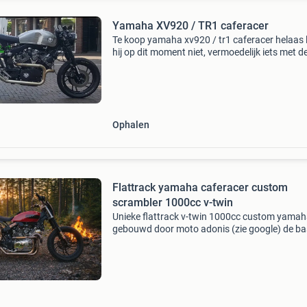
Yamaha XV920 / TR1 caferacer
Te koop yamaha xv920 / tr1 caferacer helaas 
hij op dit moment niet, vermoedelijk iets met d
nokkenas. Ik heb zelf helaas te weinig kennis e
om hem te maken. Er zitten zo goed als nieuw
Ophalen
Flattrack yamaha caferacer custom
scrambler 1000cc v-twin
Unieke flattrack v-twin 1000cc custom yama
gebouwd door moto adonis (zie google) de bas
een yamaha virago xv 920 bj 1988. Maar is vol
onder handen genomen. Het blok is een 1000c
chrom