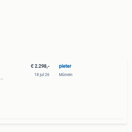
€ 2.298,-
pieter
18 jul 26
Mûnein
t
tte
de