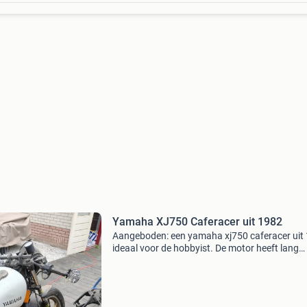
Yamaha XJ750 Caferacer uit 1982
Aangeboden: een yamaha xj750 caferacer uit 
ideaal voor de hobbyist. De motor heeft lang
stilgestaan en start momenteel wat lastig, ma
rijdt en loopt met de nodige aandacht. De moto
verder