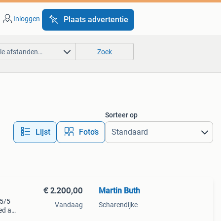
Inloggen
Plaats advertentie
lle afstanden…
Zoek
Sorteer op
Lijst
Foto’s
€ 2.200,00
Martin Buth
75/5
Vandaag
Scharendijke
ed als
: