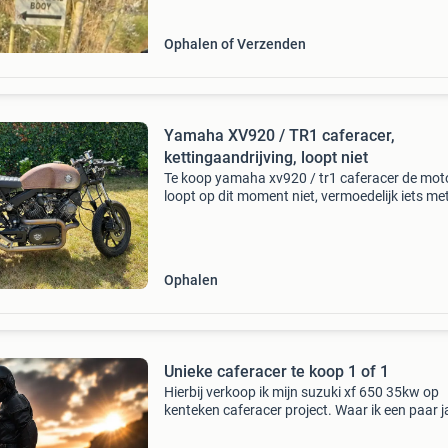
Ophalen of Verzenden
Yamaha XV920 / TR1 caferacer,
kettingaandrijving, loopt niet
Te koop yamaha xv920 / tr1 caferacer de mot
loopt op dit moment niet, vermoedelijk iets me
nokkenas, er zit nu ook geen accu meer in. Ta
zweet ook een beetje. Er zitten zo goed als ni
band
Ophalen
Unieke caferacer te koop 1 of 1
Hierbij verkoop ik mijn suzuki xf 650 35kw op
kenteken caferacer project. Waar ik een paar j
geleden van een all-road motor een caferacer
gebouwd. Zoals je op de foto’s kunt zien is alle