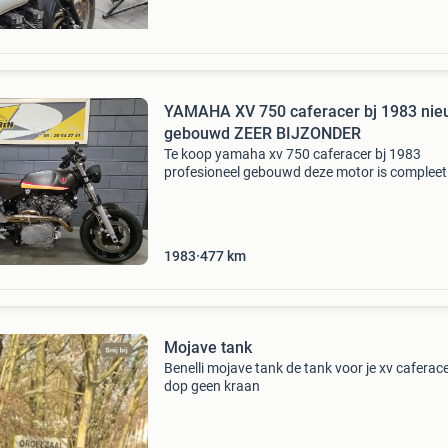
YAMAHA XV 750 caferacer bj 1983 nie
gebouwd ZEER BIJZONDER
Te koop yamaha xv 750 caferacer bj 1983
profesioneel gebouwd deze motor is compleet
nieuw gebouwd door chiefpep klik op de link v
het volledige bouw proces
https:www.youtube.com/watch?v=aihjarnoq
1983
477
km
Mojave tank
Benelli mojave tank de tank voor je xv caferace
dop geen kraan