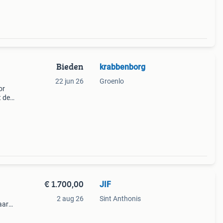
Bieden
krabbenborg
22 jun 26
Groenlo
or
t de
nk
euwe
€ 1.700,00
JIF
2 aug 26
Sint Anthonis
aar
 heb
s