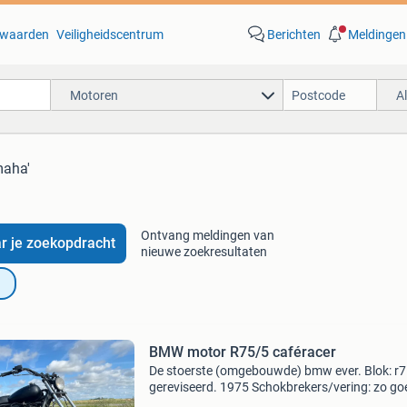
waarden
Veiligheidscentrum
Berichten
Meldingen
Motoren
A
maha'
Ontvang meldingen van
r je zoekopdracht
nieuwe zoekresultaten
BMW motor R75/5 caféracer
De stoerste (omgebouwde) bmw ever. Blok: r
gereviseerd. 1975 Schokbrekers/vering: zo go
nieuw. Tank+ stuur: harley davidson. Voorvork