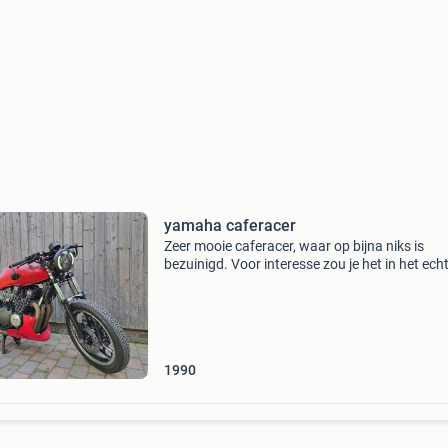
yamaha caferacer
Zeer mooie caferacer, waar op bijna niks is
bezuinigd. Voor interesse zou je het in het ech
moeten aanschouwen. De motor heeft een ma
ferrari rode kleur, met hoogglans zwart. Naar 
toerenteller
1990