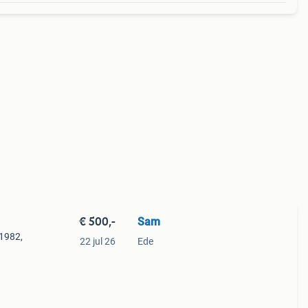
€ 500,-
Sam
1982,
22 jul 26
Ede
ar
r is