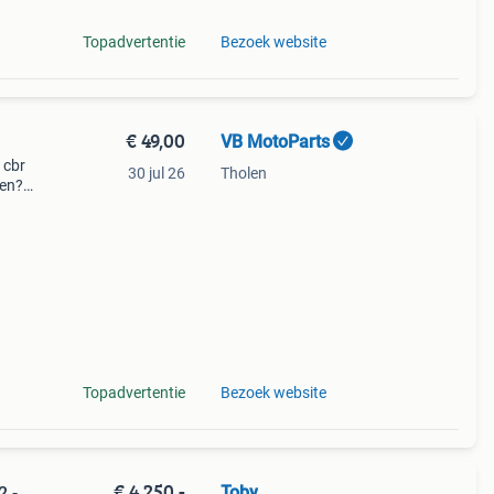
Topadvertentie
Bezoek website
€ 49,00
VB MotoParts
 cbr
30 jul 26
Tholen
pen?
t
Topadvertentie
Bezoek website
€ 4.250,-
Toby
2 -