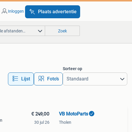
Inloggen
Plaats advertentie
lle afstanden…
Zoek
Sorteer op
Lijst
Foto’s
€ 249,00
VB MotoParts
en
30 jul 26
Tholen