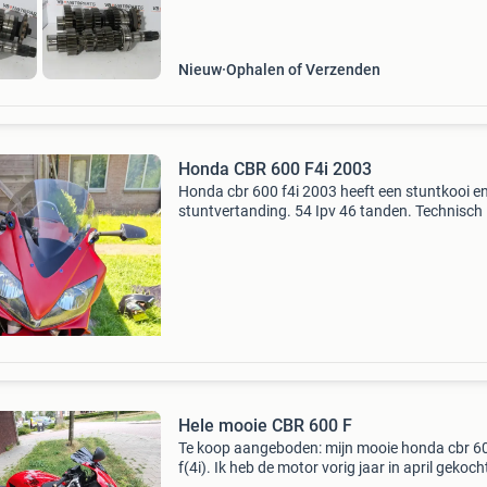
Nieuw
Ophalen of Verzenden
Honda CBR 600 F4i 2003
Honda cbr 600 f4i 2003 heeft een stuntkooi e
stuntvertanding. 54 Ipv 46 tanden. Technisch
procent. Deze zomer nog de olie en oliefilter,
luchtfilte, bougies en voorband vervangen hee
bescha
Hele mooie CBR 600 F
Te koop aangeboden: mijn mooie honda cbr 6
f(4i). Ik heb de motor vorig jaar in april gekocht