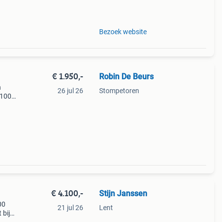
Bezoek website
€ 1.950,-
Robin De Beurs
n
26 jul 26
Stompetoren
 100
ft wel
€ 4.100,-
Stijn Janssen
00
21 jul 26
Lent
 bij