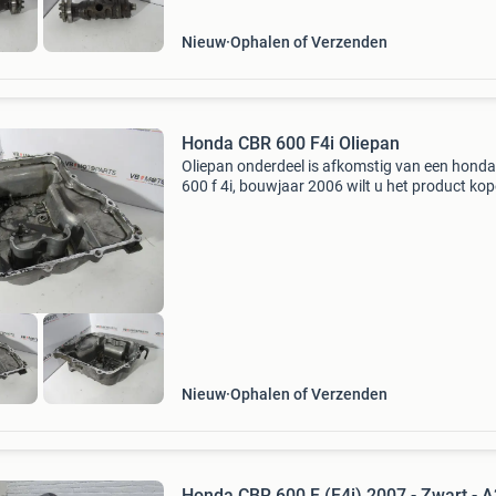
Nieuw
Ophalen of Verzenden
Honda CBR 600 F4i Oliepan
Oliepan onderdeel is afkomstig van een honda
600 f 4i, bouwjaar 2006 wilt u het product ko
Klik dan op de link in deze advertentie. U word
direct doorgestuurd naar het artikel in onze
webshop
Nieuw
Ophalen of Verzenden
Honda CBR 600 F (F4i) 2007 - Zwart - A