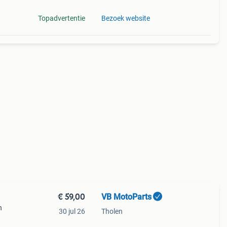
Topadvertentie
Bezoek website
€ 59,00
VB MotoParts
n
30 jul 26
Tholen