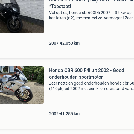
*Topstaat!
Vol opties, honda cbr600f4i 2007 – 35 kw op
kenteken (a2), momenteel vol vermogen! Zeer
mooie en goed onderhouden honda cbr600f4i 
2007, uitgevoerd in een strakke zwarte kleurst
en met slecht
2007
42.050
km
Honda CBR 600 F4i uit 2002 - Goed
onderhouden sportmotor
Zeer nette en goed onderhouden honda cbr 60
(110pk) uit 2002 met een kilometerstand van
41.255. Deze motor is voorzien van injectie, d
geen gedoe met carburateurs. De motor staat
goede bridg
2002
41.255
km