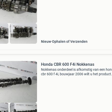
advertentie. U wordt direct doorgestuurd naar
artikel in onze
Nieuw
Ophalen of Verzenden
Honda CBR 600 F4i Nokkenas
Nokkenas onderdeel is afkomstig van een ho
cbr 600 f 4i, bouwjaar 2006 wilt u het product
kopen? Klik dan op de link in deze advertentie.
wordt direct doorgestuurd naar het artikel in 
websho