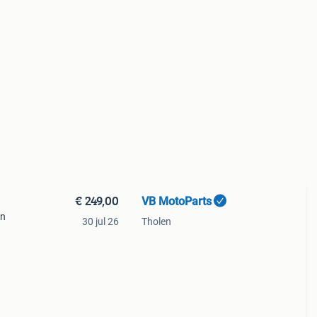
€ 249,00
VB MotoParts
en
30 jul 26
Tholen
 het