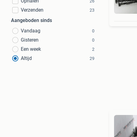
Ophalen
26
Verzenden
23
Aangeboden sinds
Vandaag
0
Gisteren
0
Een week
2
Altijd
29