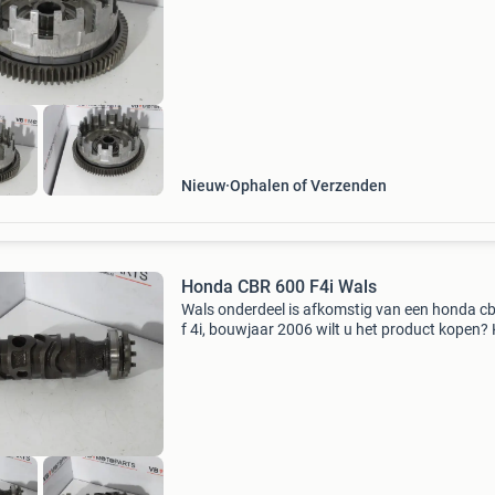
advertentie. U wordt direct doorgestuurd naar
artikel in onze
Nieuw
Ophalen of Verzenden
Honda CBR 600 F4i Wals
Wals onderdeel is afkomstig van een honda c
f 4i, bouwjaar 2006 wilt u het product kopen? 
dan op de link in deze advertentie. U wordt dir
doorgestuurd naar het artikel in onze webshop