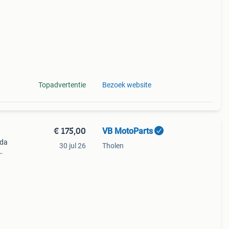
 het
Topadvertentie
Bezoek website
€ 175,00
VB MotoParts
nda
30 jul 26
Tholen
 U
onze