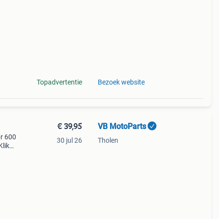
 het
Topadvertentie
Bezoek website
€ 39,95
VB MotoParts
br 600
30 jul 26
Tholen
Klik
ect
. I