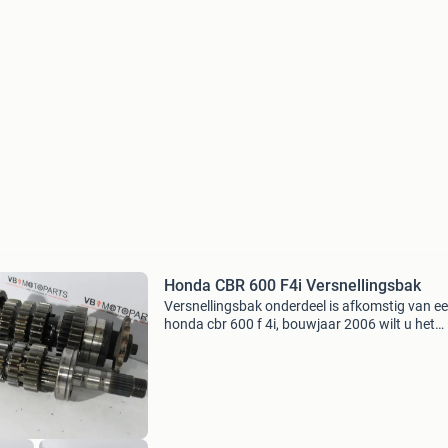
Honda CBR 600 F4i Versnellingsbak
Versnellingsbak onderdeel is afkomstig van e
honda cbr 600 f 4i, bouwjaar 2006 wilt u het
product kopen? Klik dan op de link in deze
advertentie. U wordt direct doorgestuurd naar
artikel in onze