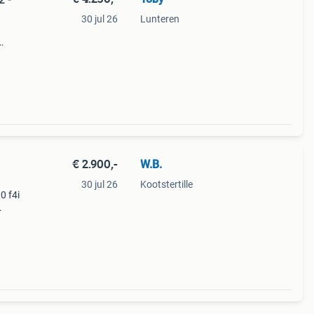
30 jul 26
Lunteren
uit
elling
€ 2.900,-
W.B.
30 jul 26
Kootstertille
0 f4i
us
 op