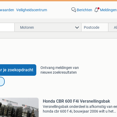
waarden
Veiligheidscentrum
Berichten
Meldingen
Motoren
A
Ontvang meldingen van
r je zoekopdracht
nieuwe zoekresultaten
Honda CBR 600 F4i Versnellingsbak
Versnellingsbak onderdeel is afkomstig van e
honda cbr 600 f 4i, bouwjaar 2006 wilt u het
product kopen? Klik dan op de link in deze