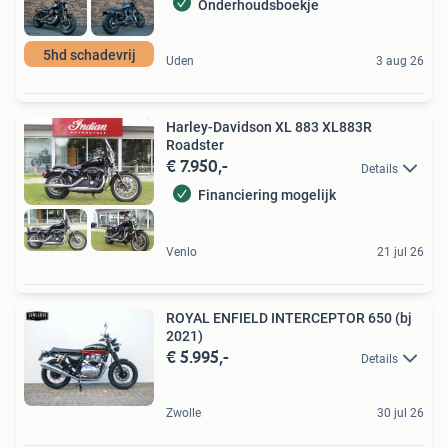
Onderhoudsboekje
5hd schadevrij
Uden
3 aug 26
Harley-Davidson XL 883 XL883R
Roadster
€ 7.950,-
Details
Financiering mogelijk
Venlo
21 jul 26
ROYAL ENFIELD INTERCEPTOR 650 (bj
2021)
€ 5.995,-
Details
Zwolle
30 jul 26