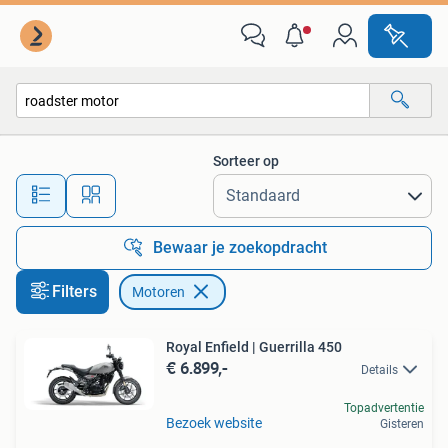
Motoren
Sorteer op
Alle afstanden…
Bewaar je zoekopdracht
Filters
Motoren
Royal Enfield | Guerrilla 450
€ 6.899,-
Details
Topadvertentie
Bezoek website
Gisteren