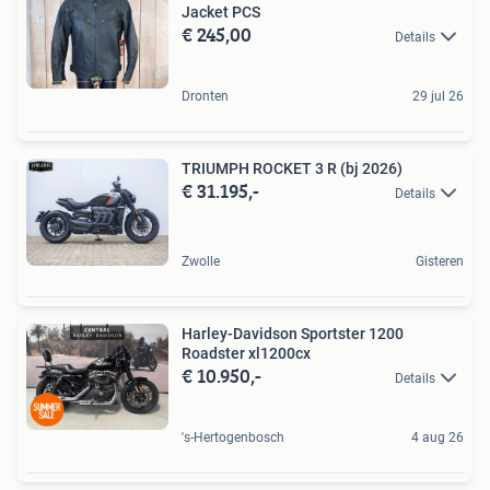
Jacket PCS
€ 245,00
Details
Dronten
29 jul 26
TRIUMPH ROCKET 3 R (bj 2026)
€ 31.195,-
Details
Zwolle
Gisteren
Harley-Davidson Sportster 1200
Roadster xl1200cx
€ 10.950,-
Details
's-Hertogenbosch
4 aug 26