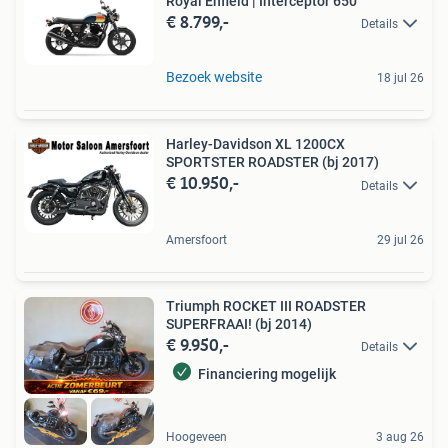
Royal Enfield | Interceptor 650
€ 8.799,-
Details
Bezoek website
18 jul 26
Harley-Davidson XL 1200CX
SPORTSTER ROADSTER (bj 2017)
€ 10.950,-
Details
Amersfoort
29 jul 26
Triumph ROCKET III ROADSTER
SUPERFRAAI! (bj 2014)
€ 9.950,-
Details
Financiering mogelijk
Hoogeveen
3 aug 26