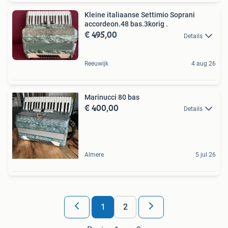
Kleine italiaanse Settimio Soprani
accordeon.48 bas.3korig .
€ 495,00
Details
Reeuwijk
4 aug 26
Marinucci 80 bas
€ 400,00
Details
Almere
5 jul 26
1
2