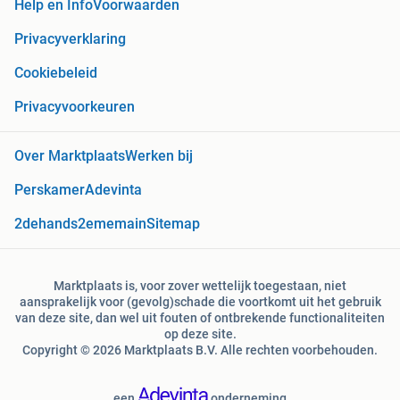
Help en Info
Voorwaarden
Privacyverklaring
Cookiebeleid
Privacyvoorkeuren
Over Marktplaats
Werken bij
Perskamer
Adevinta
2dehands
2ememain
Sitemap
Marktplaats is, voor zover wettelijk toegestaan, niet
aansprakelijk voor (gevolg)schade die voortkomt uit het gebruik
van deze site, dan wel uit fouten of ontbrekende functionaliteiten
op deze site.
Copyright © 2026 Marktplaats B.V. Alle rechten voorbehouden.
een
onderneming