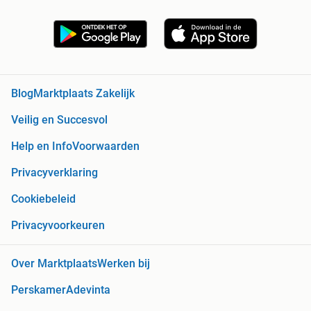
Blog
Marktplaats Zakelijk
Veilig en Succesvol
Help en Info
Voorwaarden
Privacyverklaring
Cookiebeleid
Privacyvoorkeuren
Over Marktplaats
Werken bij
Perskamer
Adevinta