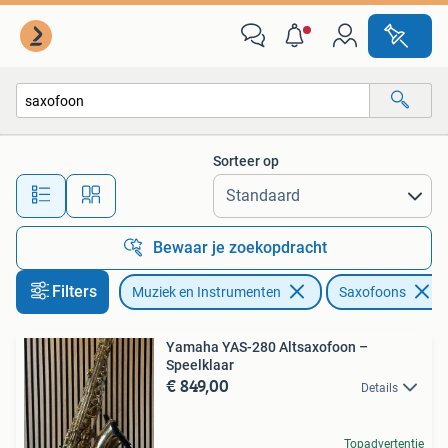
Blaasinstrumenten | Saxofoons
Sorteer op
Alle afstanden…
Bewaar je zoekopdracht
Filters
Muziek en Instrumenten
Saxofoons
Yamaha YAS-280 Altsaxofoon –
Speelklaar
€ 849,00
Details
Topadvertentie