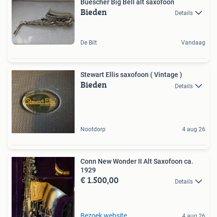
Buescher Big Bell alt saxofoon
Bieden
Details
De Bilt
Vandaag
Stewart Ellis saxofoon ( Vintage )
Bieden
Details
Nootdorp
4 aug 26
Conn New Wonder II Alt Saxofoon ca.
1929
€ 1.500,00
Details
Bezoek website
4 aug 26