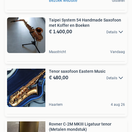
Bezoek website
Gisteren
Taipei System 54 Handmade Saxofoon
met Koffer en Boeken
€ 1.400,00
Details
Maastricht
Vandaag
Tenor saxofoon Eastern Music
€ 480,00
Details
Haarlem
4 aug 26
Rovner C-2M MKIII Ligatuur tenor
(Metalen mondstuk)