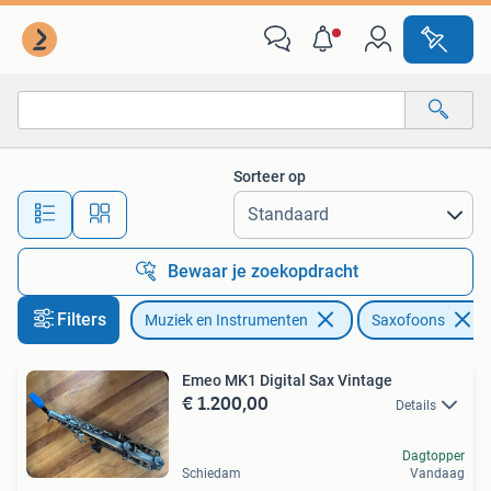
Blaasinstrumenten | Saxofoons
Sorteer op
Alle afstanden…
Bewaar je zoekopdracht
Filters
Muziek en Instrumenten
Saxofoons
Emeo MK1 Digital Sax Vintage
€ 1.200,00
Details
Dagtopper
Schiedam
Vandaag