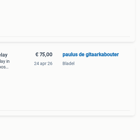
 De
€ 75,00
paulus de gitaarkabouter
elay
lay in
24 apr 26
Bladel
boss