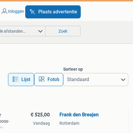
Inloggen
Plaats advertentie
lle afstanden…
Zoek
Sorteer op
Lijst
Foto’s
€ 525,00
Frank den Breejen
r
boss-
Vandaag
Rotterdam
e
s bcb-