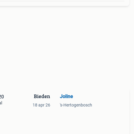
Bieden
Joline
20
al
18 apr 26
's-Hertogenbosch