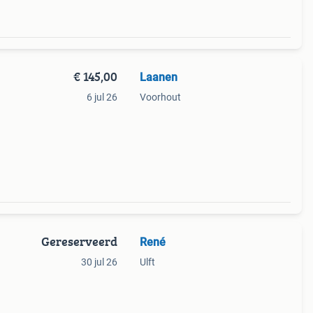
€ 145,00
Laanen
6 jul 26
Voorhout
Gereserveerd
René
30 jul 26
Ulft