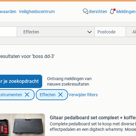
waarden
Veiligheidscentrum
Berichten
Meldingen
Effecten
A
resultaten
voor 'boss dd-3'
Ontvang meldingen van
r je zoekopdracht
nieuwe zoekresultaten
nstrumenten
Effecten
Verwijder filters
Gitaar pedalboard set compleet + koffe
Complete pedalboard set te koop met diverse 
effectpedalen en een digitech whammy. Mooi
complete set voor gitaar, inclusief stevige bos