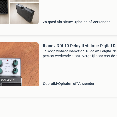
60 pedalboard/koffer, bekabeling en voeding.
set be
Zo goed als nieuw
Ophalen of Verzenden
Ibanez DDL10 Delay II vintage Digital D
Te koop vintage ibanez ddl10 delay ii digital de
perfect werkende staat. Vergelijkbaar met de 
dd-3, met een delay tijd tot 900ms.
Gebruikt
Ophalen of Verzenden