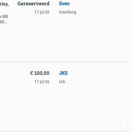
Gereserveerd
Sven
rley,
17 jul 26
Voorburg
v-50l
 60
e-7
€ 100,00
JKS
17 jul 26
Urk