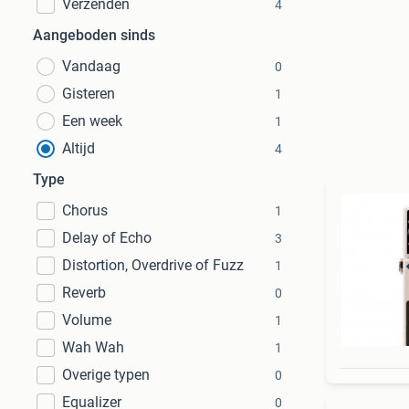
Verzenden
4
Aangeboden sinds
Vandaag
0
Gisteren
1
Een week
1
Altijd
4
Type
Chorus
1
Delay of Echo
3
Distortion, Overdrive of Fuzz
1
Reverb
0
Volume
1
Wah Wah
1
Overige typen
0
Equalizer
0