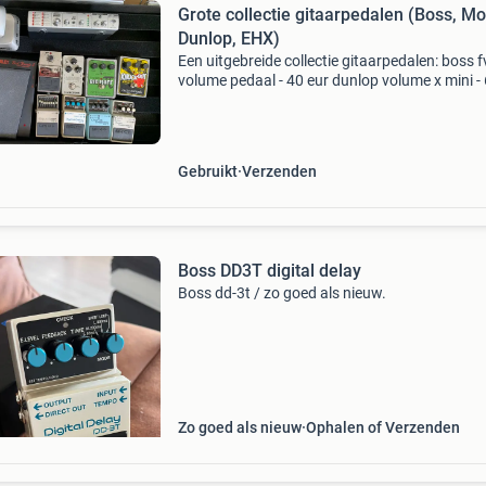
Grote collectie gitaarpedalen (Boss, Mo
Dunlop, EHX)
Een uitgebreide collectie gitaarpedalen: boss f
volume pedaal - 40 eur dunlop volume x mini -
eur morley bad horsie 2 contour wah 80 eur g
equalizer - sold dd-3 digital delay - 70 eur ce-5
Gebruikt
Verzenden
Boss DD3T digital delay
Boss dd-3t / zo goed als nieuw.
Zo goed als nieuw
Ophalen of Verzenden