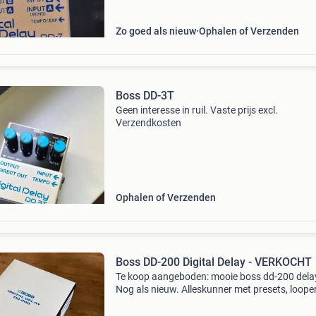
Zo goed als nieuw
Ophalen of Verzenden
Boss DD-3T
Geen interesse in ruil. Vaste prijs excl.
Verzendkosten
Ophalen of Verzenden
Boss DD-200 Digital Delay - VERKOCHT
Te koop aangeboden: mooie boss dd-200 dela
Nog als nieuw. Alleskunner met presets, looper
mono/stereo. Van slapback tot swells, ambien
shimmers en alles er tussen in. Inclusief origin