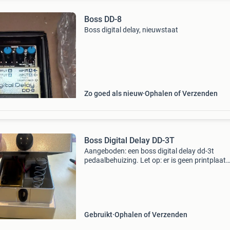
Boss DD-8
Boss digital delay, nieuwstaat
Zo goed als nieuw
Ophalen of Verzenden
Boss Digital Delay DD-3T
Aangeboden: een boss digital delay dd-3t
pedaalbehuizing. Let op: er is geen printplaat
aanwezig. De behuizing bevat de ingang- en
uitgangconnectoren, een schakelaar, de
batterijconnector en de veer.
Gebruikt
Ophalen of Verzenden