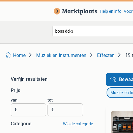
Help en info
Voor
19 
Home
Muziek en Instrumenten
Effecten
Verfijn resultaten
Bewaa
Prijs
Muziek en I
van
tot
€
€
Categorie
Wis de categorie