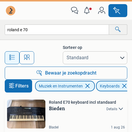
Keyboards
Sorteer op
Alle afstanden…
Bewaar je zoekopdracht
Filters
Muziek en Instrumenten
Keyboards
Roland E70 keyboard incl standaard
Bieden
Details
Bladel
1 aug 26