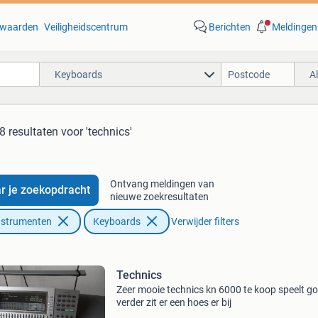
waarden
Veiligheidscentrum
Berichten
Meldingen
Keyboards
A
8 resultaten
voor 'technics'
Ontvang meldingen van
r je zoekopdracht
nieuwe zoekresultaten
nstrumenten
Keyboards
Verwijder filters
Technics
Zeer mooie technics kn 6000 te koop speelt g
verder zit er een hoes er bij