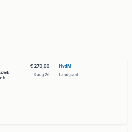
€ 270,00
HvdM
uziek
3 aug 26
Landgraaf
be hoe
eerd