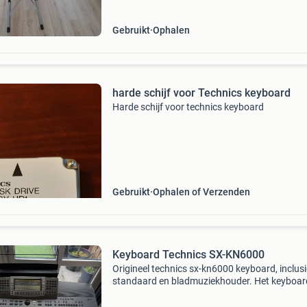
Gebruikt
Ophalen
harde schijf voor Technics keyboard
Harde schijf voor technics keyboard
Gebruikt
Ophalen of Verzenden
Keyboard Technics SX-KN6000
Origineel technics sx-kn6000 keyboard, inclusi
standaard en bladmuziekhouder. Het keyboard
nog in goede staat en heeft alleen wat
gebruikssporen (kleine krasjes). De rechtersp