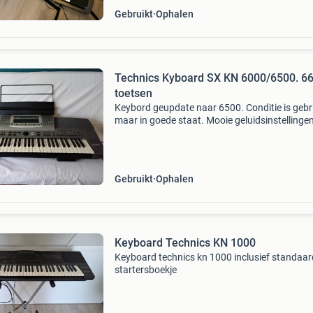
Gebruikt
Ophalen
Technics Kyboard SX KN 6000/6500. 66
toetsen
Keybord geupdate naar 6500. Conditie is gebru
maar in goede staat. Mooie geluidsinstellinge
ruime instrument keuzes. Wordt geleverd met
gewatteerde draagtas, stevige keyboardstand
gebruik
Gebruikt
Ophalen
Keyboard Technics KN 1000
Keyboard technics kn 1000 inclusief standaar
startersboekje