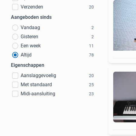
Verzenden
20
Aangeboden sinds
Vandaag
2
Gisteren
2
Een week
11
Altijd
78
Eigenschappen
Aanslaggevoelig
20
Met standaard
25
Midi-aansluiting
23