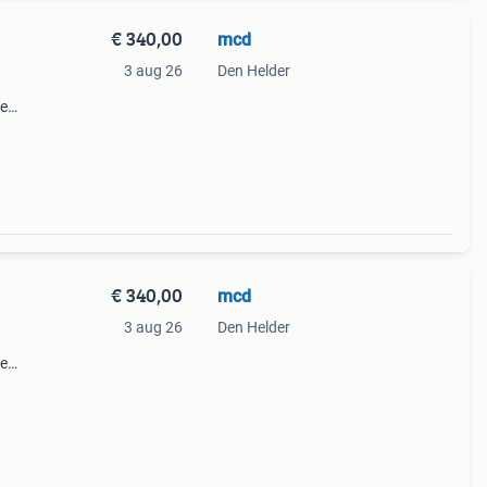
€ 340,00
mcd
3 aug 26
Den Helder
le
liteit
inners
€ 340,00
mcd
3 aug 26
Den Helder
le
liteit
inners