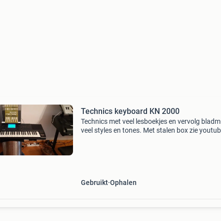
Technics keyboard KN 2000
Technics met veel lesboekjes en vervolg bladm
veel styles en tones. Met stalen box zie youtu
super dit keyboard is kan worden gedemonstr
Gebruikt
Ophalen