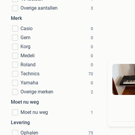
Overige aantallen
3
Merk
Casio
0
Gem
0
Korg
0
Medeli
0
Roland
0
Technics
70
Yamaha
0
Overige merken
2
Moet nu weg
Moet nu weg
1
Levering
Ophalen
75