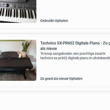
Gebruikt
Ophalen
Technics SX-PR602 Digitale Piano - Zo
als nieuw
Te koop aangeboden: een prachtige zwarte
technics sx-pr602 digitale piano in uitstekend
staat. Deze piano biedt een rijke klank en een
realistische speelervaring dankzij de
aanslaggevoelige toetsen.
Zo goed als nieuw
Ophalen