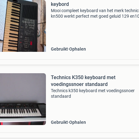
keybord
Mooi compleet keyboard van het merk technic
kn500 werkt perfect met goed geluid 129 en1
ritmes .verschillende instrumenten en zelf o
om verschillende instrumenten samen te spele
Origine
Gebruikt
Ophalen
Technics K350 keyboard met
voedingssnoer standaard
Technics k350 keyboard met voedingssnoer
standaard
Gebruikt
Ophalen