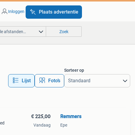
Inloggen
Plaats advertentie
lle afstanden…
Zoek
Sorteer op
Lijst
Foto’s
€ 225,00
Remmers
oed
Vandaag
Epe