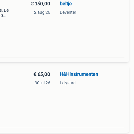
€ 150,00
beltje
s. De
2 aug 26
Deventer
00
pnemen
n.
€ 65,00
H&Hinstrumenten
30 jul 26
Lelystad