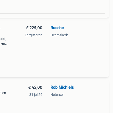
€ 225,00
Rusche
Eergisteren
Heemskerk
ikt,
n en
aard,
€ 45,00
Rob Michiels
d en
31 jul 26
Netersel