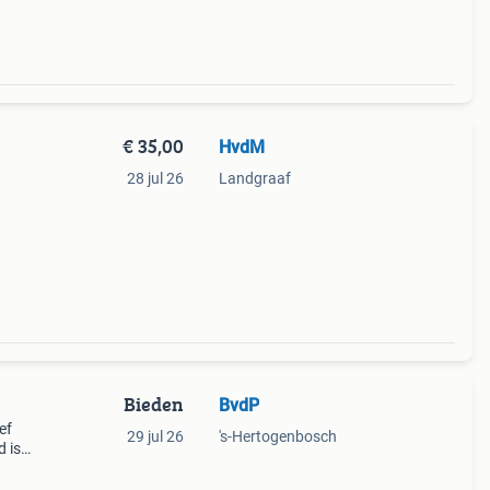
€ 35,00
HvdM
28 jul 26
Landgraaf
Bieden
BvdP
ef
29 jul 26
's-Hertogenbosch
 is
eaker