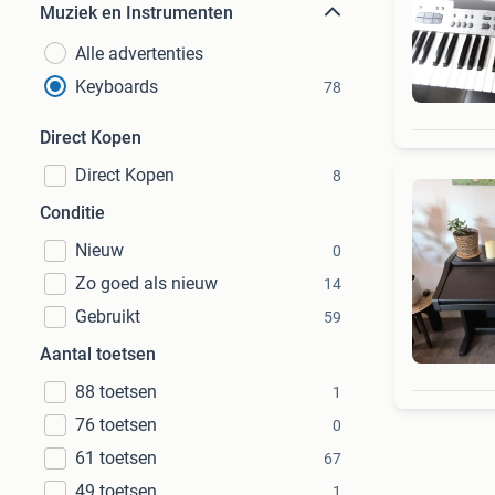
Muziek en Instrumenten
Alle advertenties
Keyboards
78
Direct Kopen
Direct Kopen
8
Conditie
Nieuw
0
Zo goed als nieuw
14
Gebruikt
59
Aantal toetsen
88 toetsen
1
76 toetsen
0
61 toetsen
67
49 toetsen
1