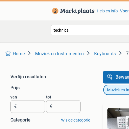
Help en info
Voor
7
Home
Muziek en Instrumenten
Keyboards
Verfijn resultaten
Bewaa
Prijs
Muziek en I
van
tot
€
€
Categorie
Wis de categorie