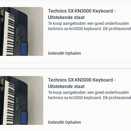
Technics SX-KN3000 Keyboard -
Uitstekende staat
Te koop aangeboden: een goed onderhouden
technics sx-kn3000 keyboard. Dit professione
keyboard staat bekend om zijn rijke geluidskwa
en uitgebreide functies, ideaal voor zowel beg
als ge
Gebruikt
Ophalen
Technics SX-KN3000 Keyboard -
Uitstekende staat
Te koop aangeboden: een goed onderhouden
technics sx-kn3000 keyboard. Dit professione
keyboard staat bekend om zijn rijke geluidskwa
en uitgebreide functies, ideaal voor zowel beg
als ge
Gebruikt
Ophalen