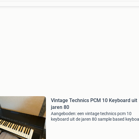
Vintage Technics PCM 10 Keyboard uit
jaren 80
Aangeboden: een vintage technics pcm 10
keyboard uit de jaren 80 sample based keyboa
Dit instrument staat bekend om zijn klassieke
warme geluiden en robuuste bouwkwaliteit. M
chorus, celecte of p