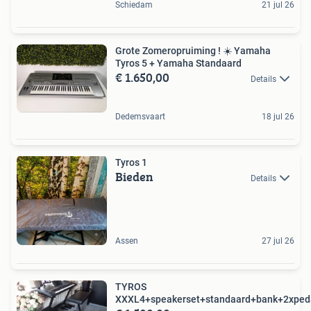
Schiedam
21 jul 26
Grote Zomeropruiming ! ☀️ Yamaha
Tyros 5 + Yamaha Standaard
€ 1.650,00
Details
Dedemsvaart
18 jul 26
Tyros 1
Bieden
Details
Assen
27 jul 26
TYROS
XXXL4+speakerset+standaard+bank+2xped