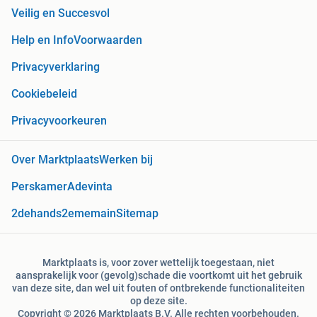
Veilig en Succesvol
Help en Info
Voorwaarden
Privacyverklaring
Cookiebeleid
Privacyvoorkeuren
Over Marktplaats
Werken bij
Perskamer
Adevinta
2dehands
2ememain
Sitemap
Marktplaats is, voor zover wettelijk toegestaan, niet
aansprakelijk voor (gevolg)schade die voortkomt uit het gebruik
van deze site, dan wel uit fouten of ontbrekende functionaliteiten
op deze site.
Copyright © 2026 Marktplaats B.V. Alle rechten voorbehouden.