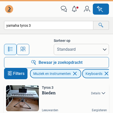
Keyboards
Sorteer op
Alle afstanden…
Bewaar je zoekopdracht
Filters
Muziek en Instrumenten
Keyboards
Tyros 3
Bieden
Details
Leeuwarden
Eergisteren