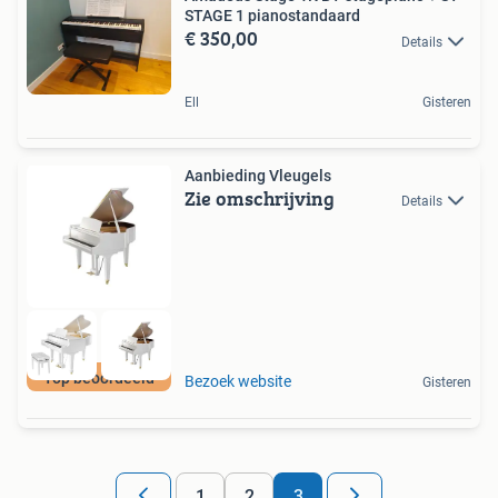
STAGE 1 pianostandaard
€ 350,00
Details
Ell
Gisteren
Aanbieding Vleugels
Zie omschrijving
Details
Top beoordeeld
Bezoek website
Gisteren
1
2
3