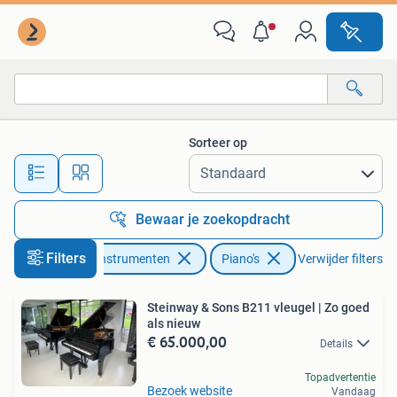
Piano's
Sorteer op
Alle afstanden…
Bewaar je zoekopdracht
Filters
Muziek en Instrumenten
Piano's
Verwijder filters
Steinway & Sons B211 vleugel | Zo goed
als nieuw
€ 65.000,00
Details
Topadvertentie
Bezoek website
Vandaag