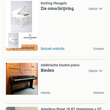
Korting Vleugels
Zie omschrijving
Details
Top beoordeeld
Bezoek website
Gisteren
elektrische houten piano
Bieden
Details
Heerde
Gisteren
Amadeus Stage 1K BT stagepiano + ST-