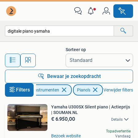
Piano's
Sorteer op
Alle afstanden…
Bewaar je zoekopdracht
Filters
Muziek en Instrumenten
Piano's
Verwijder filters
Yamaha U300SX Silent piano | Actieprijs
| SOUMAN.NL
€ 6.950,00
Details
Topadvertentie
Bezoek website
Vandaag