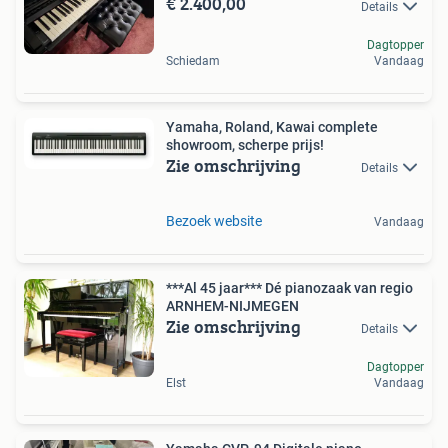
€ 2.400,00
Details
Dagtopper
Schiedam
Vandaag
Yamaha, Roland, Kawai complete
showroom, scherpe prijs!
Zie omschrijving
Details
Bezoek website
Vandaag
***Al 45 jaar*** Dé pianozaak van regio
ARNHEM-NIJMEGEN
Zie omschrijving
Details
Dagtopper
Elst
Vandaag