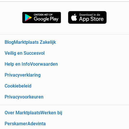
Blog
Marktplaats Zakelijk
Veilig en Succesvol
Help en Info
Voorwaarden
Privacyverklaring
Cookiebeleid
Privacyvoorkeuren
Over Marktplaats
Werken bij
Perskamer
Adevinta