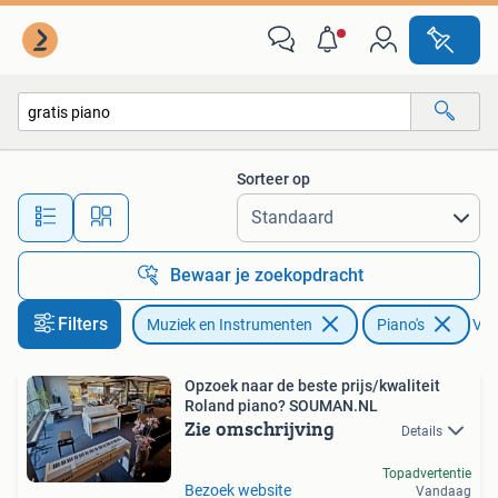
Piano's
Sorteer op
Alle afstanden…
Bewaar je zoekopdracht
Filters
Muziek en Instrumenten
Piano's
Verw
Opzoek naar de beste prijs/kwaliteit
Roland piano? SOUMAN.NL
Zie omschrijving
Details
Topadvertentie
Bezoek website
Vandaag