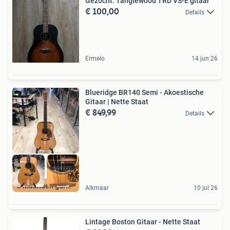
Gezocht: Tanglewood TRD VS-E gitaar
€ 100,00
Details
Ermelo
14 jun 26
Blueridge BR140 Semi - Akoestische
Gitaar | Nette Staat
€ 849,99
Details
3 Maanden garantie
Alkmaar
10 jul 26
Lintage Boston Gitaar - Nette Staat