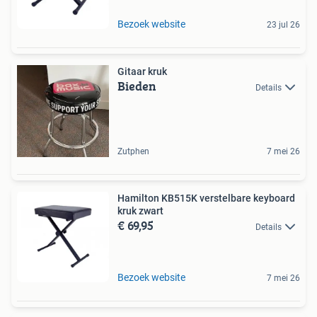
Bezoek website
23 jul 26
Gitaar kruk
Bieden
Details
Zutphen
7 mei 26
Hamilton KB515K verstelbare keyboard
kruk zwart
€ 69,95
Details
Bezoek website
7 mei 26