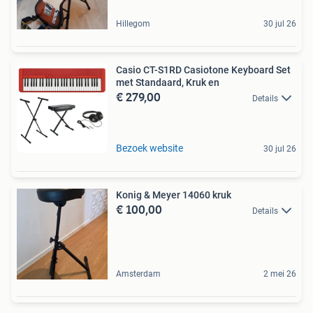
Hillegom
30 jul 26
Casio CT-S1RD Casiotone Keyboard Set
met Standaard, Kruk en
€ 279,00
Details
Bezoek website
30 jul 26
Konig & Meyer 14060 kruk
€ 100,00
Details
Amsterdam
2 mei 26