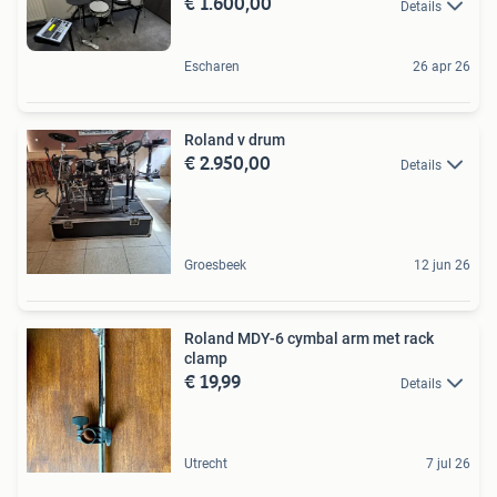
€ 1.600,00
Details
Escharen
26 apr 26
Roland v drum
€ 2.950,00
Details
Groesbeek
12 jun 26
Roland MDY-6 cymbal arm met rack
clamp
€ 19,99
Details
Utrecht
7 jul 26