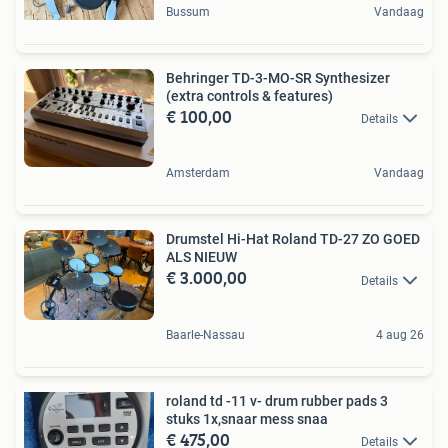
Bussum
Vandaag
Behringer TD-3-MO-SR Synthesizer
(extra controls & features)
€ 100,00
Details
Amsterdam
Vandaag
Drumstel Hi-Hat Roland TD-27 ZO GOED
ALS NIEUW
€ 3.000,00
Details
Baarle-Nassau
4 aug 26
roland td -11 v- drum rubber pads 3
stuks 1x,snaar mess snaa
€ 475,00
Details