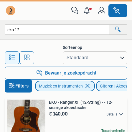
Snaarinstrumenten | Gitaren | Akoestisch
Sorteer op
Alle afstanden…
Bewaar je zoekopdracht
Filters
Muziek en Instrumenten
Gitaren | Akoesti
EKO - Ranger XII (12-String) - - 12-
snarige akoestische
€ 140,00
Details
Topadvertentie