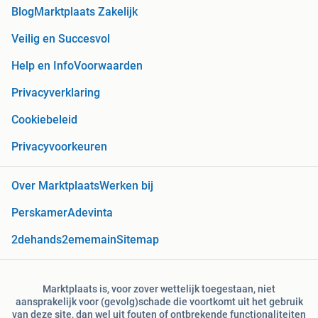
Blog
Marktplaats Zakelijk
Veilig en Succesvol
Help en Info
Voorwaarden
Privacyverklaring
Cookiebeleid
Privacyvoorkeuren
Over Marktplaats
Werken bij
Perskamer
Adevinta
2dehands
2ememain
Sitemap
Marktplaats is, voor zover wettelijk toegestaan, niet
aansprakelijk voor (gevolg)schade die voortkomt uit het gebruik
van deze site, dan wel uit fouten of ontbrekende functionaliteiten