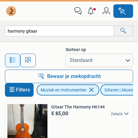
Snaarinstrumenten | Gitaren | Akoestisch
Sorteer op
Alle afstanden…
Bewaar je zoekopdracht
Filters
Muziek en Instrumenten
Gitaren | Akoesti
Gitaar The Harmony H6144
€ 85,00
Details