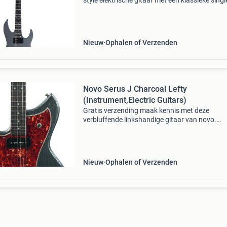
style elektrische gitaar met een klassieke singl
body en een hoogwaardige afwerking. De ma
body met weight relief, hard maple top en fla
Nieuw
Ophalen of Verzenden
Novo Serus J Charcoal Lefty
(Instrument,Electric Guitars)
Gratis verzending maak kennis met deze
verbluffende linkshandige gitaar van novo.
Geïnspireerd door de klassieke jazzmaster cre
novo de serus-j serie, en ze hebben het absolu
voor elkaar gekreg
Nieuw
Ophalen of Verzenden