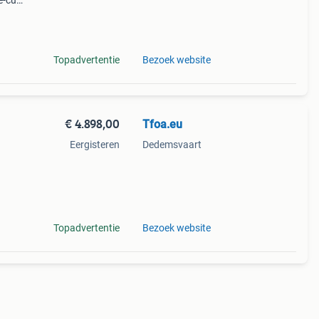
e-cut
honie
m
Topadvertentie
Bezoek website
€ 4.898,00
Tfoa.eu
Eergisteren
Dedemsvaart
ëerde
ut
Topadvertentie
Bezoek website