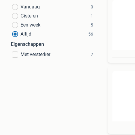
Vandaag
0
Gisteren
1
Een week
5
Altijd
56
Eigenschappen
Met versterker
7