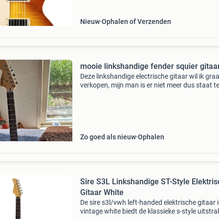
Nieuw
Ophalen of Verzenden
mooie linkshandige fender squier gitaa
Deze linkshandige electrische gitaar wil ik gra
verkopen, mijn man is er niet meer dus staat t
staan. Dat vind ik super zonde. Dus bij deze
verkoop ik hem. Ziet er nog tiptop uit.
Zo goed als nieuw
Ophalen
Sire S3L Linkshandige ST-Style Elektri
Gitaar White
De sire s3l/vwh left-handed elektrische gitaar 
vintage white biedt de klassieke s-style uitstral