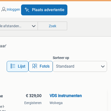
Inloggen
Plaats advertentie
lle afstanden…
Zoek
aar'
Sorteer op
Lijst
Foto’s
€ 329,00
VDS instrumenten
he
Eergisteren
Wolvega
e l-