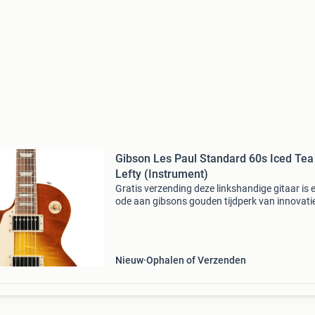
Gibson Les Paul Standard 60s Iced Tea
Lefty (Instrument)
Gratis verzending deze linkshandige gitaar is 
ode aan gibsons gouden tijdperk van innovati
brengt authenticiteit weer tot leven. De nieuwe
paul standard keert terug naar het klassieke 
Nieuw
Ophalen of Verzenden