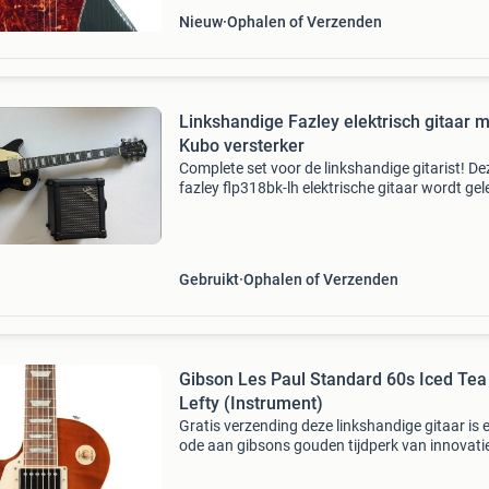
Nieuw
Ophalen of Verzenden
Linkshandige Fazley elektrisch gitaar 
Kubo versterker
Complete set voor de linkshandige gitarist! De
fazley flp318bk-lh elektrische gitaar wordt gel
inclusief een fazley kubo 10 versterker (1x5 in
watt). De gitaar heeft een klassieke zwarte
Gebruikt
Ophalen of Verzenden
Gibson Les Paul Standard 60s Iced Tea
Lefty (Instrument)
Gratis verzending deze linkshandige gitaar is 
ode aan gibsons gouden tijdperk van innovati
brengt authenticiteit weer tot leven. De nieuwe
paul standard keert terug naar het klassieke 