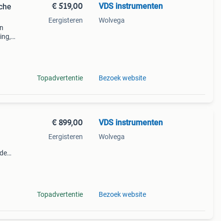
€ 519,00
VDS instrumenten
sche
Eergisteren
Wolvega
in
ing,
de
en. D
Topadvertentie
Bezoek website
€ 899,00
VDS instrumenten
Eergisteren
Wolvega
ode
Topadvertentie
Bezoek website