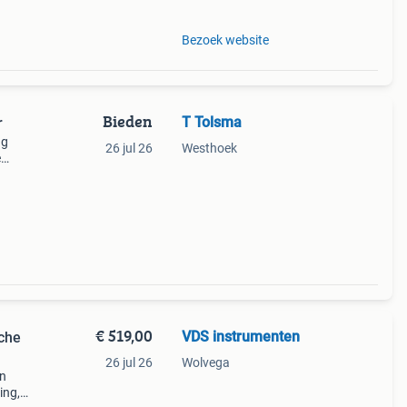
Bezoek website
Bieden
T Tolsma
r
ag
26 jul 26
Westhoek
e
€ 519,00
VDS instrumenten
sche
26 jul 26
Wolvega
in
ing,