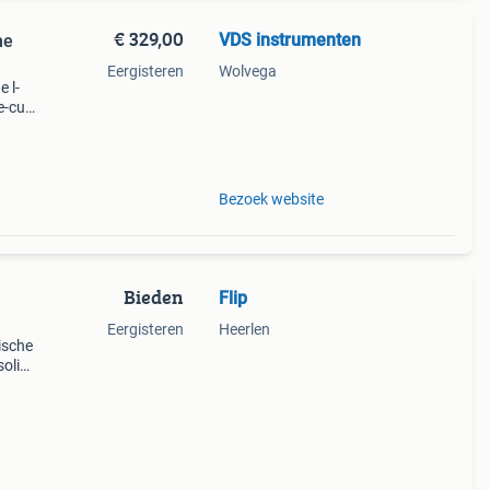
€ 329,00
VDS instrumenten
he
Eergisteren
Wolvega
e l-
e-cut
honie
m
Bezoek website
Bieden
Flip
e
Eergisteren
Heerlen
ische
solid
rderde