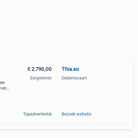
€ 2.790,00
Tfoa.eu
Eergisteren
Dedemsvaart
een
e en
 les
ontw
Topadvertentie
Bezoek website