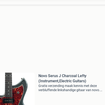
Novo Serus J Charcoal Lefty
(Instrument,Electric Guitars)
Gratis verzending maak kennis met deze
verbluffende linkshandige gitaar van novo.
Geïnspireerd door de klassieke jazzmaster cre
novo de serus-j serie, en ze hebben het absolu
voor elkaar gekreg