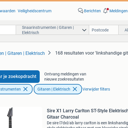
waarden
Veiligheidscentrum
Berichten
Meldingen
Snaarinstrumenten | Gitaren |
A
Elektrisch
168 resultaten
voor 'linkshandige git
 | Gitaren | Elektrisch
Ontvang meldingen van
r je zoekopdracht
nieuwe zoekresultaten
nstrumenten
Gitaren | Elektrisch
Verwijder filters
Sire X1 Larry Carlton ST-Style Elektrisc
Gitaar Charcoal
De sire l7dxl/ab larry carlton is een linkshandig