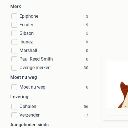
Merk
Epiphone
3
Fender
9
Gibson
5
Ibanez
9
Marshall
0
Paul Reed Smith
0
Overige merken
30
Moet nu weg
Moet nu weg
0
Levering
Ophalen
56
Verzenden
17
Aangeboden sinds