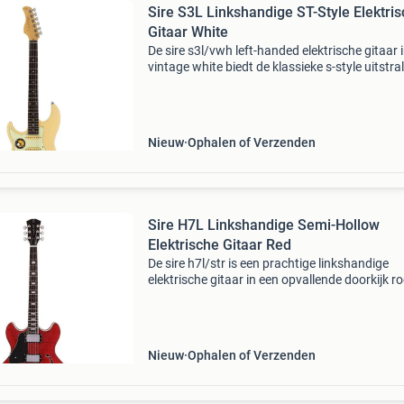
Sire S3L Linkshandige ST-Style Elektri
Gitaar White
De sire s3l/vwh left-handed elektrische gitaar 
vintage white biedt de klassieke s-style uitstral
gecombineerd met moderne specificaties die 
speeleigenschappen naar een hoger niveau till
Nieuw
Ophalen of Verzenden
Sire H7L Linkshandige Semi-Hollow
Elektrische Gitaar Red
De sire h7l/str is een prachtige linkshandige
elektrische gitaar in een opvallende doorkijk r
afwerking. Deze semi-hollow body gitaar
combineert klassieke looks met moderne
speelbaarheid. Dankzij d
Nieuw
Ophalen of Verzenden