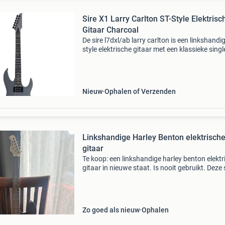
Sire X1 Larry Carlton ST-Style Elektrisc
Gitaar Charcoal
De sire l7dxl/ab larry carlton is een linkshandig
style elektrische gitaar met een klassieke singl
body en een hoogwaardige afwerking. De ma
body met weight relief, hard maple top en fla
Nieuw
Ophalen of Verzenden
Linkshandige Harley Benton elektrisch
gitaar
Te koop: een linkshandige harley benton elektr
gitaar in nieuwe staat. Is nooit gebruikt. Deze 
body gitaar is perfect voor beginners en gevo
spelers die op zoek zijn naar een betrouwb
Zo goed als nieuw
Ophalen