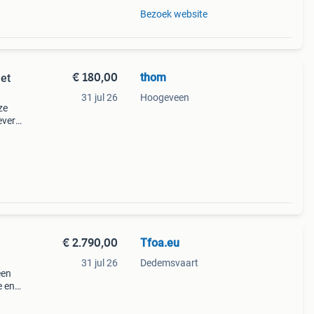
Bezoek website
€ 180,00
thom
met
31 jul 26
Hoogeveen
ze
everd
ch, 10
€ 2.790,00
Tfoa.eu
31 jul 26
Dedemsvaart
een
e en
 les
ontw