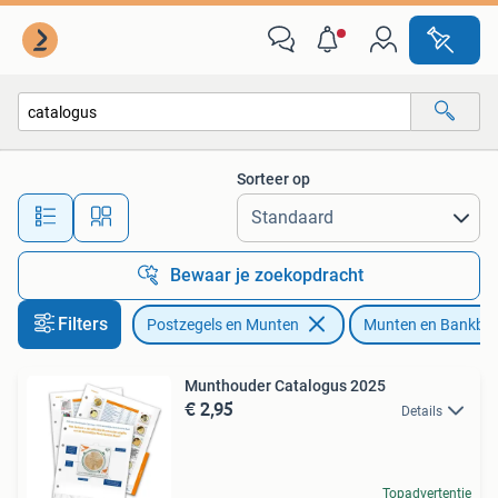
Munten en Bankbiljetten | Toebehoren
Sorteer op
Alle afstanden…
Bewaar je zoekopdracht
Filters
Postzegels en Munten
Munten en Bankbilj
Munthouder Catalogus 2025
€ 2,95
Details
Topadvertentie