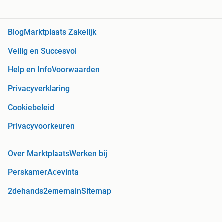
Blog
Marktplaats Zakelijk
Veilig en Succesvol
Help en Info
Voorwaarden
Privacyverklaring
Cookiebeleid
Privacyvoorkeuren
Over Marktplaats
Werken bij
Perskamer
Adevinta
2dehands
2ememain
Sitemap