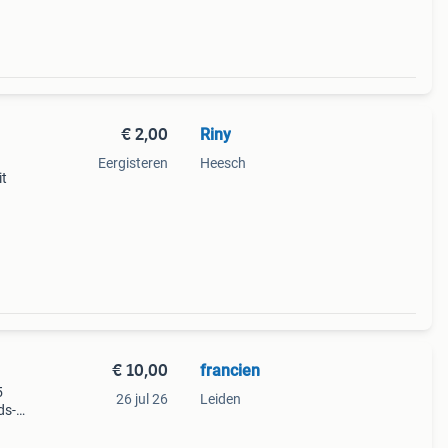
€ 2,00
Riny
Eergisteren
Heesch
it
1973.
ling
€ 10,00
francien
5
26 jul 26
Leiden
ds-
en