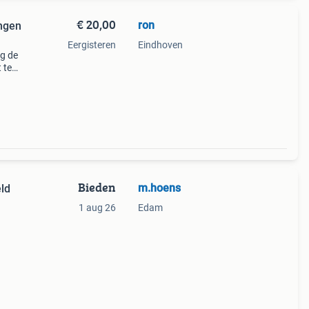
€ 20,00
ron
ingen
Eergisteren
Eindhoven
ng de
 te
meer
er
Bieden
m.hoens
eld
1 aug 26
Edam