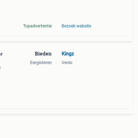
t.
n (11
Topadvertentie
Bezoek website
Bieden
Kingz
er
Eergisteren
Venlo
s