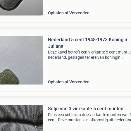
Ophalen of Verzenden
Nederland 5 cent 1948-1973 Koningin
Juliana
Deze kavel betreft een vierkante 5 cent munt u
nederland, geslagen ter ere van koningin
juliana&#39;s regeringsperiode van 1948 tot 
De munt is in goede staat en een mooie aanvul
voor e
Ophalen of Verzenden
Setje van 3 vierkante 5 cent munten
Dit is een setje van drie vierkante munten van 
cent. Deze munten zijn afkomstig uit nederlan
indië en dateren uit de periode van koningin
wilhelmina. Ze zijn gemaakt van koper-nikkel 