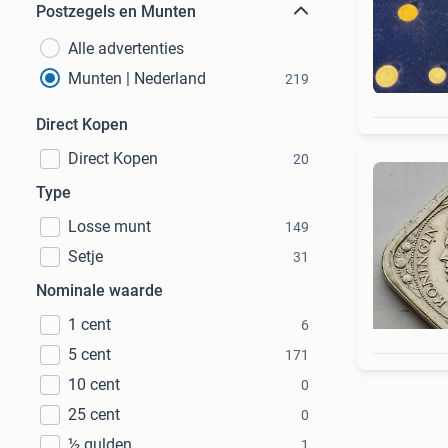
Postzegels en Munten
Alle advertenties
Munten | Nederland
219
Direct Kopen
Direct Kopen
20
Type
Losse munt
149
Setje
31
Nominale waarde
1 cent
6
5 cent
171
10 cent
0
25 cent
0
½ gulden
1