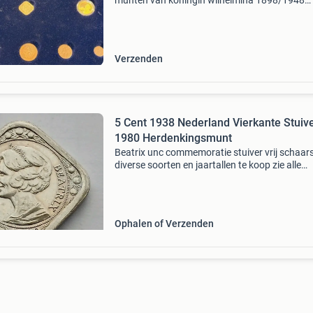
munten van koningin wilhelmina 1898/1948
vormen een unieke en waardevolle verzamelse
Deze set bestaat uit negen munten + 2 goude
stuks totaal) w
Verzenden
5 Cent 1938 Nederland Vierkante Stuiv
1980 Herdenkingsmunt
Beatrix unc commemoratie stuiver vrij schaar
diverse soorten en jaartallen te koop zie alle
advertenties
Ophalen of Verzenden