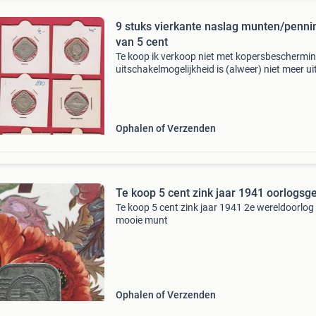
9 stuks vierkante naslag munten/penn
van 5 cent
Te koop ik verkoop niet met kopersbeschermi
uitschakelmogelijkheid is (alweer) niet meer uit
schakelen betaalverz.via mp is nu geen optie 
niet zo maar wat in de wilde weg bieden prijs v
Ophalen of Verzenden
Te koop 5 cent zink jaar 1941 oorlogsg
Te koop 5 cent zink jaar 1941 2e wereldoorlog
mooie munt
Ophalen of Verzenden