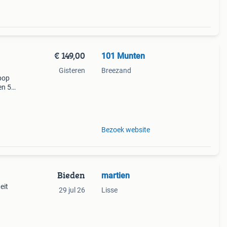
€ 149,00
101 Munten
Gisteren
Breezand
pop
en 5
nt
Bezoek website
Bieden
martien
eit
29 jul 26
Lisse