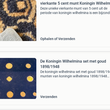
vierkante 5 cent munt Koningin Wilhel
Deze unieke vierkante munt van 5 cent uit de
periode van koningin wilhelmina is een bijzond
verzamelobject. De munt is in goede staat en 
de kenmerkende details van die tijd. Een must
voor
Ophalen of Verzenden
De Koningin Wilhelmina set met goud
1898/1948
De koningin wilhelmina set met goud 1898/19
munten van koningin wilhelmina 1898/1948
vormen een unieke en waardevolle verzamelse
Deze set bestaat uit negen munten + 2 goude
stuks totaal) w
Verzenden