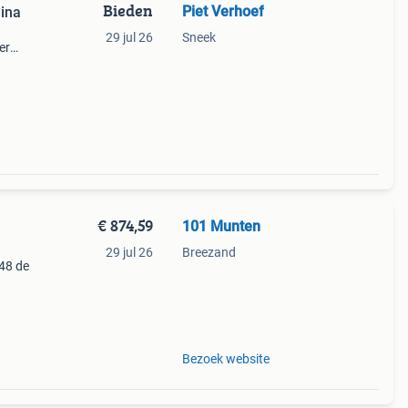
Bieden
Piet Verhoef
mina
29 jul 26
Sneek
er
toont
-have
€ 874,59
101 Munten
29 jul 26
Breezand
48 de
t.
n (11
Bezoek website