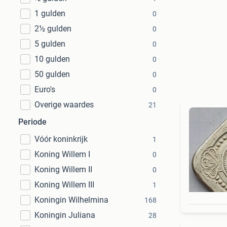
1 gulden
0
2½ gulden
0
5 gulden
0
10 gulden
0
50 gulden
0
Euro's
0
Overige waardes
21
Periode
Vóór koninkrijk
1
Koning Willem I
0
Koning Willem II
0
Koning Willem III
1
Koningin Wilhelmina
168
Koningin Juliana
28