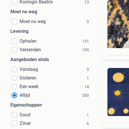
Koningin Beatrix
13
Moet nu weg
Moet nu weg
0
Levering
Ophalen
131
Verzenden
195
Aangeboden sinds
Vandaag
0
Gisteren
1
Een week
14
Altijd
200
Eigenschappen
Goud
1
Zilver
6