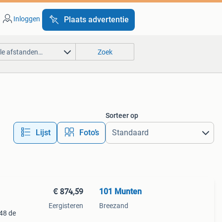
Inloggen
Plaats advertentie
lle afstanden…
Zoek
Sorteer op
Lijst
Foto’s
€ 874,59
101 Munten
Eergisteren
Breezand
48 de