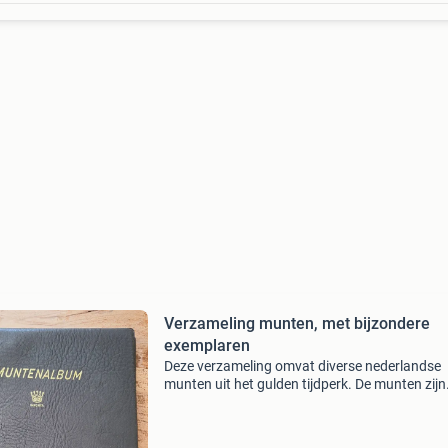
Verzameling munten, met bijzondere
exemplaren
Deze verzameling omvat diverse nederlandse
munten uit het gulden tijdperk. De munten zijn
bewaard in een muntenalbum. Bevat naast de
gangbare munten een nikkelen munt van 2,5 c
vierkante stuiver