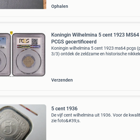
Ophalen
Koningin Wilhelmina 5 cent 1923 MS64
PCGS gecertificeerd
Koningin wilhelmina 5 cent 1923 ms64 pcgs (
3/3) ontdek de zeldzame en historische nikkel
cent 1923 munt van koningin wilhelmina,
gecertificeerd en geslabd door pcgs. Deze mu
heeft een door p
Verzenden
5 cent 1936
De vijf cent wilhelmina uit 1936. Voor de kwalit
zie foto&#39;s.