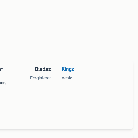
Bieden
Kingz
nt
Eergisteren
Venlo
ning