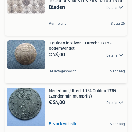
10 GULDEN MUNTEN ZILVER 10 X 1970
Bieden
Details
Purmerend
3 aug 26
1 gulden in zilver – Utrecht 1715 -
bodemvondst
€ 75,00
Details
's-Hertogenbosch
Vandaag
Nederland, Utrecht 1/4 Gulden 1759
(Zonder minimumprijs)
€ 24,00
Details
Bezoek website
Vandaag