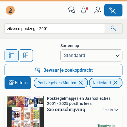
Postzegels | Nederland
Sorteer op
Alle afstanden…
Bewaar je zoekopdracht
Filters
Postzegels en Munten
Nederland
Ve
Postzegelmapjes en Jaarcollecties
2001 - 2025 postfris lees
Zie omschrijving
Details
Topadvertentie