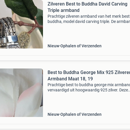
Zilveren Best to Buddha David Carving
Triple armband
Prachtige zilveren armband van het merk best
buddha, model david carving triple. De armban
gemaakt van 925 zilver en heeft een gedetaill
bewerking. Beschikbaar in de maten 19, 20 en
Nieuw
Ophalen of Verzenden
Best to Buddha George Mix 925 Zilvere
Armband Maat 18, 19
Prachtige best to buddha george mix armban
vervaardigd uit hoogwaardig 925 zilver. Deze
armband is verkrijgbaar in maat 18 en 19 en h
een uniek gevlochten design. Een stijlvol acces
voor el
Nieuw
Ophalen of Verzenden