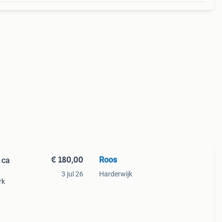
€ 180,00
Roos
 ca
3 jul 26
Harderwijk
rk