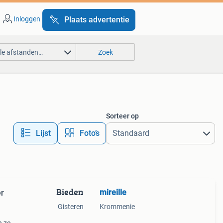
Inloggen
Plaats advertentie
lle afstanden…
Zoek
Sorteer op
Lijst
Foto’s
Bieden
mireille
er
Gisteren
Krommenie