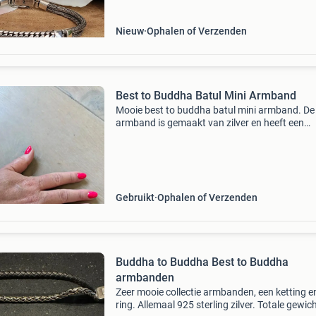
Nieuw
Ophalen of Verzenden
Best to Buddha Batul Mini Armband
Mooie best to buddha batul mini armband. De
armband is gemaakt van zilver en heeft een
klassiek design. Perfect voor dagelijks gebruik
speciale gelegenheden. De armband is in goed
staat en klaar o
Gebruikt
Ophalen of Verzenden
Buddha to Buddha Best to Buddha
armbanden
Zeer mooie collectie armbanden, een ketting e
ring. Allemaal 925 sterling zilver. Totale gewic