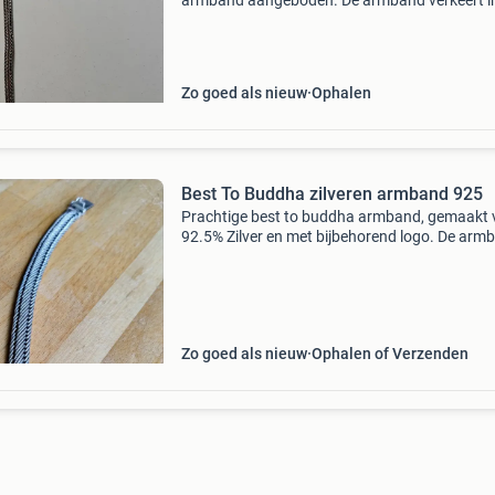
armband aangeboden. De armband verkeert in
goede staat en is klaar voor een nieuwe eigena
Perfect voor liefhebbers van kwalitatieve zilve
sierad
Zo goed als nieuw
Ophalen
Best To Buddha zilveren armband 925
Prachtige best to buddha armband, gemaakt 
92.5% Zilver en met bijbehorend logo. De arm
is in totale lengte 19.5 Cm, (en 18.5 Cm draag
lengte). Verder is het 1 cm breed en weegt 42g
armband
Zo goed als nieuw
Ophalen of Verzenden