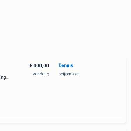
€ 300,00
Dennis
Vandaag
Spijkenisse
ling
 zijn
te,