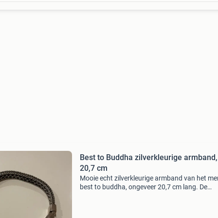
Best to Buddha zilverkleurige armband,
20,7 cm
Mooie echt zilverkleurige armband van het me
best to buddha, ongeveer 20,7 cm lang. De
armband is niet veel gedragen, omdat ik
voornamelijk goudkleurige sieraden draag. De
conditie is zo goed als ni