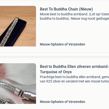
Best To Buddha Chain (Nieuw)
Mooie best to buddha armband. (Let op! Gee
buddha to buddha). Nieuw nog nooit gedrage
Lengte totaal: 22 cm breedte: 19 mm gewicht:
bieden mag, verzenden is mogelijk.
Nieuw
Ophalen of Verzenden
Best to Buddha Ellen zilveren armband
Turquoise of Onyx
Prachtige best to buddha ellen armband, gem
van 925 zilver en versierd met een mooie turko
of onyx steen. Deze armband is nieuw en
beschikbaar in de maten 17, 18, 19
Nieuw
Ophalen of Verzenden