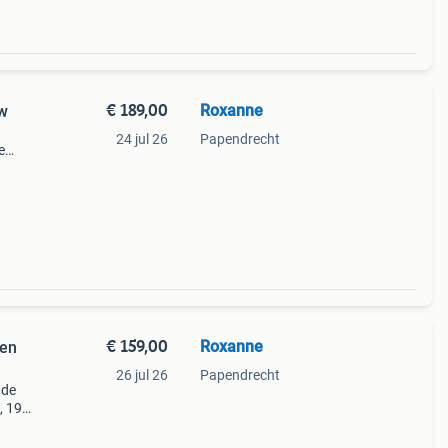
€ 189,00
Roxanne
uw
24 jul 26
Papendrecht
e
€ 159,00
Roxanne
len
26 jul 26
Papendrecht
 de
, 19