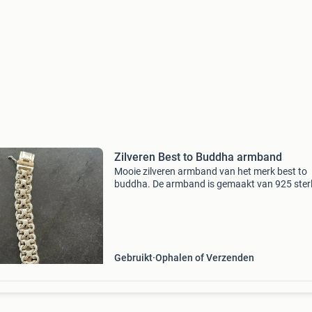
Zilveren Best to Buddha armband
Mooie zilveren armband van het merk best to
buddha. De armband is gemaakt van 925 ster
zilver en heeft een stevige sluiting. De schakels
gedetailleerd en geven de armband een robuus
maar s
Gebruikt
Ophalen of Verzenden