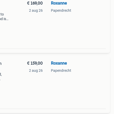
€ 169,00
Roxanne
2 aug 26
Papendrecht
 to
d is
eerde
 21.
€ 159,00
Roxanne
n
2 aug 26
Papendrecht
d,
eeft
soire