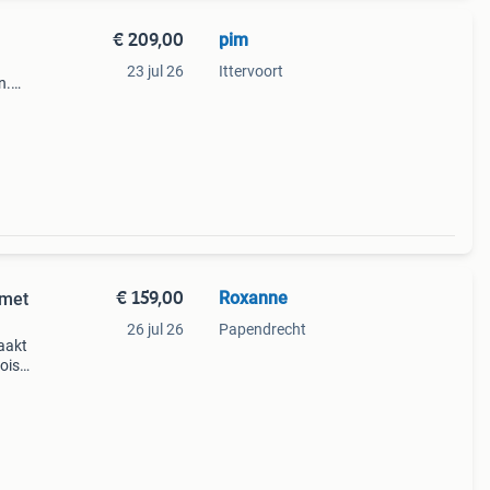
€ 209,00
pim
n
23 jul 26
Ittervoort
n.
 74 gr
€ 159,00
Roxanne
 met
26 jul 26
Papendrecht
aakt
ois