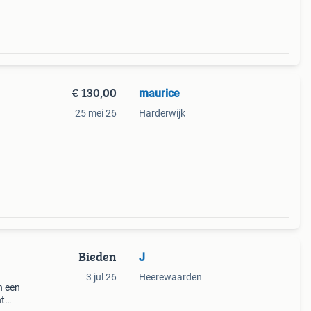
€ 130,00
maurice
25 mei 26
Harderwijk
 of
e
Bieden
J
3 jul 26
Heerewaarden
n een
ht