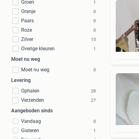
Groen
1
Oranje
0
Paars
0
Roze
0
Zilver
15
Overige kleuren
1
Moet nu weg
Moet nu weg
0
Levering
Ophalen
28
Verzenden
27
Aangeboden sinds
Vandaag
0
Gisteren
1