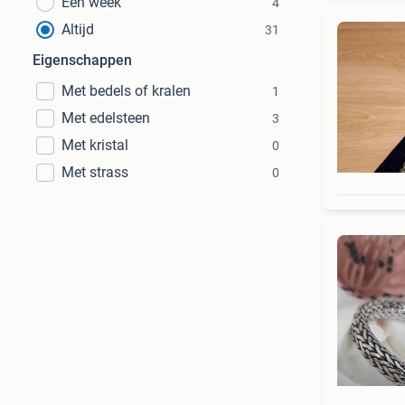
Een week
4
Altijd
31
Eigenschappen
Met bedels of kralen
1
Met edelsteen
3
Met kristal
0
Met strass
0