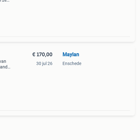
 zeer
ar.
ren
€ 170,00
Maylan
van
30 jul 26
Enschede
band
. De