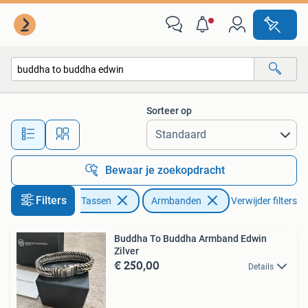
Armbanden
Sorteer op
Alle afstanden…
Bewaar je zoekopdracht
Filters
Sieraden en Tassen
Armbanden
Verwijder filters
Buddha To Buddha Armband Edwin
Zilver
€ 250,00
Details