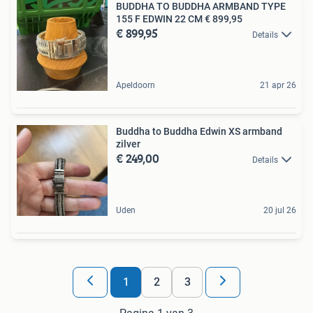
BUDDHA TO BUDDHA ARMBAND TYPE
155 F EDWIN 22 CM € 899,95
€ 899,95
Details
Apeldoorn
21 apr 26
Buddha to Buddha Edwin XS armband
zilver
€ 249,00
Details
Uden
20 jul 26
1
2
3