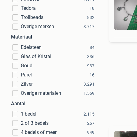
Tedora
18
Trollbeads
832
Overige merken
S
3.717
Materiaal
Edelsteen
84
Glas of Kristal
336
Goud
937
Parel
16
Zilver
3.291
Overige materialen
1.569
Aantal
1 bedel
2.115
2 of 3 bedels
267
4 bedels of meer
949