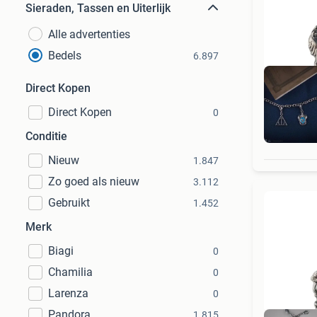
Sieraden, Tassen en Uiterlijk
Alle advertenties
Bedels
6.897
Direct Kopen
Direct Kopen
0
S
Conditie
Nieuw
1.847
Zo goed als nieuw
3.112
Gebruikt
1.452
Merk
Biagi
0
Chamilia
0
Larenza
0
Pandora
1.815