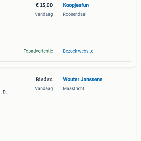
€ 15,00
Koopjesfun
Vandaag
Roosendaal
ar
Topadvertentie
Bezoek website
Bieden
Wouter Janssens
Vandaag
Maastricht
d. De
Geen
is 34