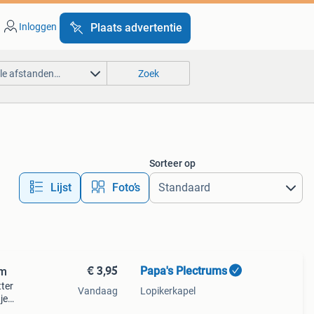
Inloggen
Plaats advertentie
lle afstanden…
Zoek
Sorteer op
Lijst
Foto’s
€ 3,95
Papa's Plectrums
rm
tter
Vandaag
Lopikerkapel
je
.