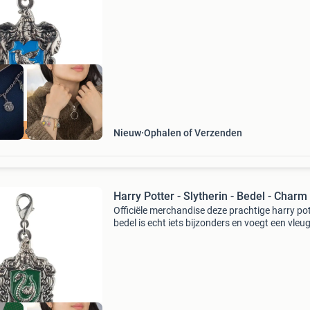
Deze clip on charm voegt zeker een welkom vl
harry
nelle levering
Nieuw
Ophalen of Verzenden
Harry Potter - Slytherin - Bedel - Charm
Officiële merchandise deze prachtige harry po
bedel is echt iets bijzonders en voegt een vleug
magische glamour toe aan elke bedelarmband
Deze clip on charm voegt zeker een welkom vl
harry