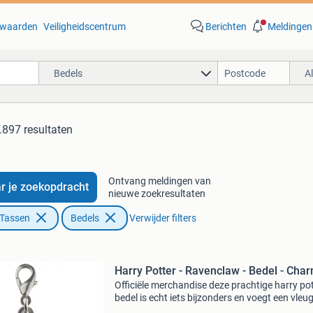
waarden
Veiligheidscentrum
Berichten
Meldingen
Bedels
A
.897 resultaten
Ontvang meldingen van
r je zoekopdracht
nieuwe zoekresultaten
 Tassen
Bedels
Verwijder filters
Harry Potter - Ravenclaw - Bedel - Cha
Officiële merchandise deze prachtige harry po
bedel is echt iets bijzonders en voegt een vleug
magische glamour toe aan elke bedelarmband