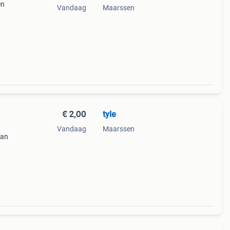
en
Vandaag
Maarssen
en
€ 2,00
tyle
Vandaag
Maarssen
van
ie toe