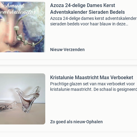
Azoza 24-delige Dames Kerst
Adventskalender Sieraden Bedels
Azoza 24-delige dames kerst adventskalender
sieraden bedels voor haar blauw in deze
adventskalender vindt u 24
glanzendeverrassingen. De modieuze
juweelelementen kunnen op vele manieren na
eigen inz
Nieuw
Verzenden
Kristalunie Maastricht Max Verboeket
Prachtige glazen set van max verboeket voor
kristalunie maastricht. De schaal is gesigneer
vaas niet maar is duidelijk uit dezelfde reeks. 
chips of barsten! Heel mooie staat! De schaal 
Zo goed als nieuw
Ophalen