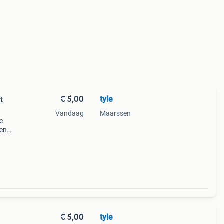
€ 5,00
tyle
t
Vandaag
Maarssen
e
een
ft.
€ 5,00
tyle