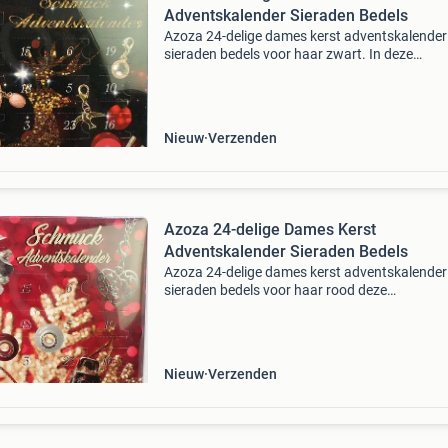
Adventskalender Sieraden Bedels
Azoza 24-delige dames kerst adventskalender
sieraden bedels voor haar zwart. In deze
adventskalender vindt u 24 juweelelementen,
en tijdloos. Laat uw creativiteit de vrije loop en
combineer de el
Nieuw
Verzenden
Azoza 24-delige Dames Kerst
Adventskalender Sieraden Bedels
Azoza 24-delige dames kerst adventskalender
sieraden bedels voor haar rood deze
adventskalender is gevuld met 24 betoverend
juweelelementen. Door elk deurtje kunnen de
sieraden opnieuw en op vele man
Nieuw
Verzenden