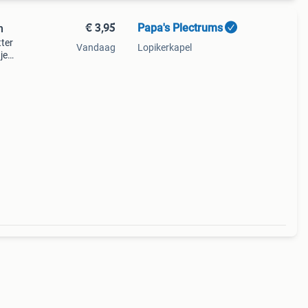
€ 3,95
Papa's Plectrums
m
tter
Vandaag
Lopikerkapel
je
.
eugje