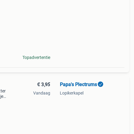
eugje
Topadvertentie
€ 3,95
Papa's Plectrums
tter
Vandaag
Lopikerkapel
je
.
eugje