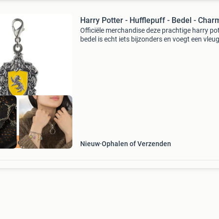
Harry Potter - Hufflepuff - Bedel - Char
Officiële merchandise deze prachtige harry po
bedel is echt iets bijzonders en voegt een vleug
magische glamour toe aan elke bedelarmband
Deze clip on charm voegt zeker een welkom vl
harry
nelle levering
Nieuw
Ophalen of Verzenden