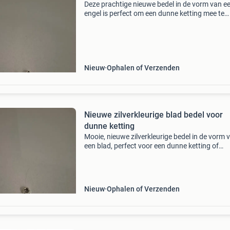
Deze prachtige nieuwe bedel in de vorm van e
engel is perfect om een dunne ketting mee te
versieren. De bedel is gedetailleerd en voegt e
vleugje elegantie toe aan elke outfit. Ideaal als
cadeau o
Nieuw
Ophalen of Verzenden
Nieuwe zilverkleurige blad bedel voor
dunne ketting
Mooie, nieuwe zilverkleurige bedel in de vorm 
een blad, perfect voor een dunne ketting of
armband. Voeg een vleugje natuurlijke elegant
aan je sieraden.
Nieuw
Ophalen of Verzenden