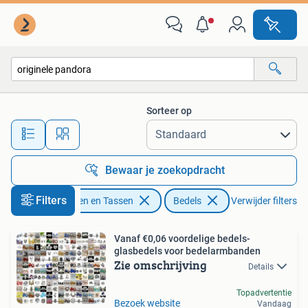
Bedels
Sorteer op
Alle afstanden…
Bewaar je zoekopdracht
Filters
Sieraden en Tassen
Bedels
Verwijder filters
Vanaf €0,06 voordelige bedels-
glasbedels voor bedelarmbanden
Zie omschrijving
Details
Topadvertentie
Bezoek website
Vandaag