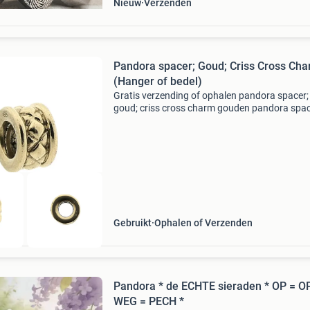
Nieuw
Verzenden
Pandora spacer; Goud; Criss Cross Ch
(Hanger of bedel)
Gratis verzending of ophalen pandora spacer;
goud; criss cross charm gouden pandora spa
met de naam criss cross charm. De spacer is
voorzien van de keurtekens ale en 585 en is
vervaardigd uit 14 ka
Gebruikt
Ophalen of Verzenden
Pandora * de ECHTE sieraden * OP = O
WEG = PECH *