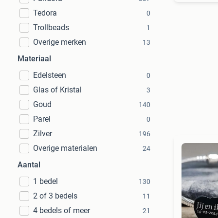
Tedora
0
Trollbeads
1
Overige merken
13
Materiaal
Edelsteen
0
Glas of Kristal
3
Goud
140
Parel
0
Zilver
196
Overige materialen
24
Aantal
1 bedel
130
2 of 3 bedels
11
4 bedels of meer
21