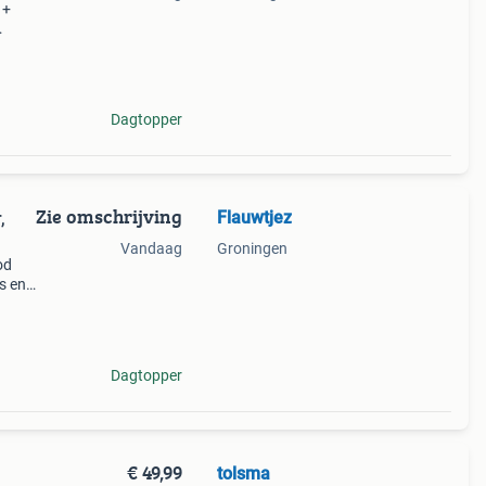
 +
nd en
in
Dagtopper
Zie omschrijving
Flauwtjez
,
Vandaag
Groningen
od
ps en
ven
Dagtopper
€ 49,99
tolsma