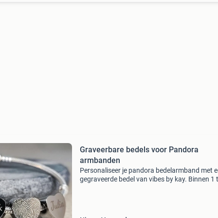
Graveerbare bedels voor Pandora
armbanden
Personaliseer je pandora bedelarmband met 
gegraveerde bedel van vibes by kay. Binnen 1 
werkdagen in huis graveer een naam, datum,
vingerafdruk, foto of je eigen handschrift
verkrijgbaar in z