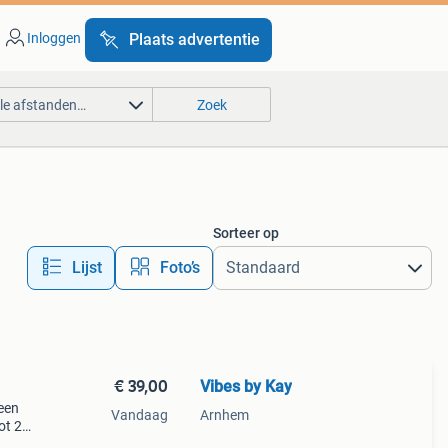
Inloggen
Plaats advertentie
lle afstanden…
Zoek
Sorteer op
Lijst
Foto’s
€ 39,00
Vibes by Kay
een
Vandaag
Arnhem
ot 2