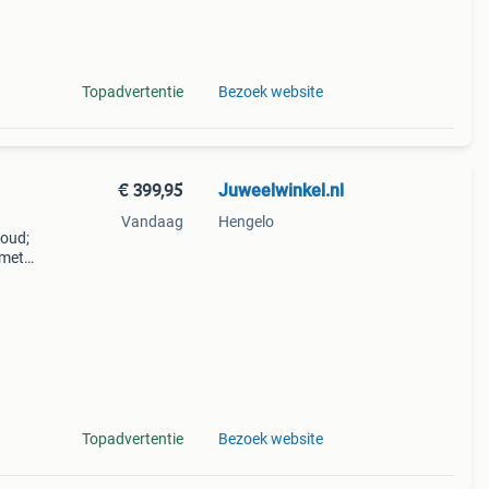
1 jaar
Topadvertentie
Bezoek website
€ 399,95
Juweelwinkel.nl
Vandaag
Hengelo
goud;
 met
van
 14
Topadvertentie
Bezoek website