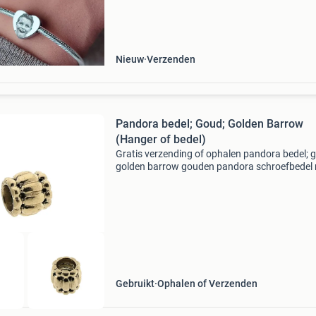
verkrijgbaar in zilverkleurig, goud & roségoud 
te
Nieuw
Verzenden
Pandora bedel; Goud; Golden Barrow
(Hanger of bedel)
Gratis verzending of ophalen pandora bedel; 
golden barrow gouden pandora schroefbedel
de naam golden barrow. De bedel is voorzien 
de keurtekens ale en 585 en is vervaardigd uit
karaat
Gebruikt
Ophalen of Verzenden