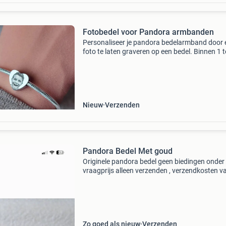
Fotobedel voor Pandora armbanden
Personaliseer je pandora bedelarmband door 
foto te laten graveren op een bedel. Binnen 1 t
werkdagen in huis in hart- en ronde vorm
verkrijgbaar in zilverkleurig, goud & roségoud 
te
Nieuw
Verzenden
Pandora Bedel Met goud
Originele pandora bedel geen biedingen onder
vraagprijs alleen verzenden , verzendkosten v
2 euro kijk ook even bij mijn andere
advertentie&#39;s voor meer pandora bedels
Zo goed als nieuw
Verzenden