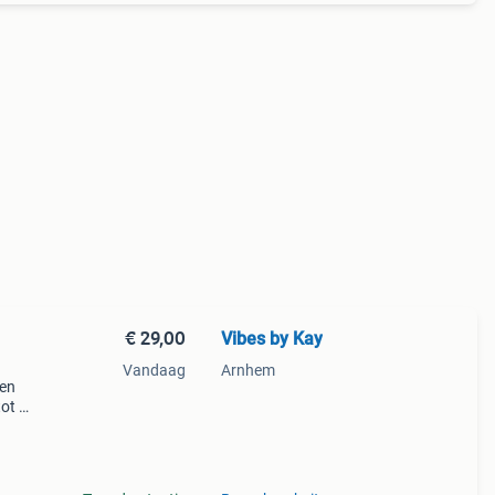
€ 29,00
Vibes by Kay
Vandaag
Arnhem
een
tot 2