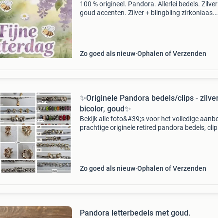
100 % origineel. Pandora. Allerlei bedels. Zilver
goud accenten. Zilver + blingbling zirkoniaas.
Murano / glas. Clip / stopper. Ook een armba
een ketting en veiligheidskettingte koop ! Alles 
Zo goed als nieuw
Ophalen of Verzenden
✨Originele Pandora bedels/clips - zilver
bicolor, goud✨
Bekijk alle foto&#39;s voor het volledige aanb
prachtige originele retired pandora bedels, cli
stoppers. Leuk voor jezelf óf om cadeau te ge
(of te krijgen). Alle items zijn van sterling
Zo goed als nieuw
Ophalen of Verzenden
Pandora letterbedels met goud.