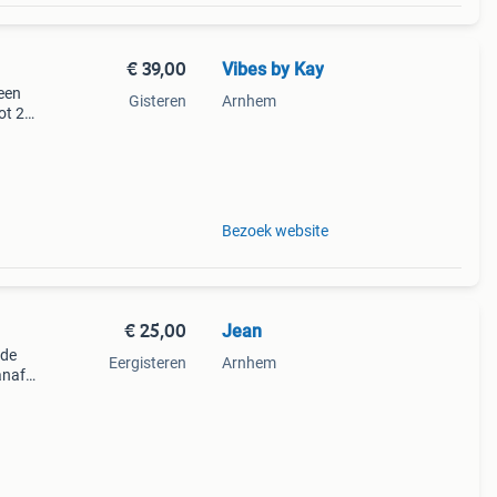
€ 39,00
Vibes by Kay
een
Gisteren
Arnhem
ot 2
1 jaar
Bezoek website
€ 25,00
Jean
 de
Eergisteren
Arnhem
anaf