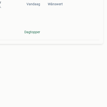
r
Vandaag
Wânswert
s.
Dagtopper