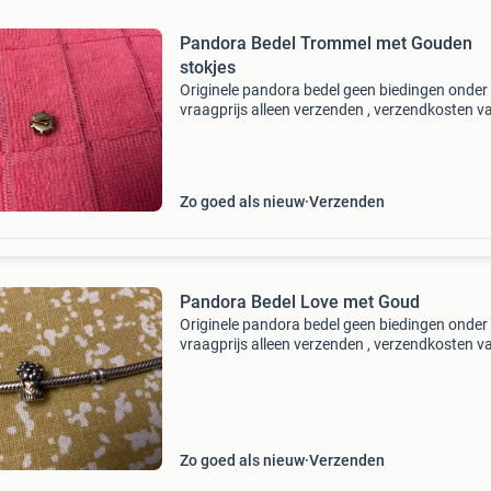
Pandora Bedel Trommel met Gouden
stokjes
Originele pandora bedel geen biedingen onder
vraagprijs alleen verzenden , verzendkosten v
2 euro kijk ook even bij mijn andere
advertentie&#39;s voor meer pandora bedels
Zo goed als nieuw
Verzenden
Pandora Bedel Love met Goud
Originele pandora bedel geen biedingen onder
vraagprijs alleen verzenden , verzendkosten v
2 euro kijk ook even bij mijn andere
advertentie&#39;s voor meer pandora bedels
Zo goed als nieuw
Verzenden