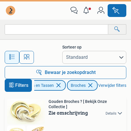
Broches
Sorteer op
Alle afstanden…
Bewaar je zoekopdracht
Filters
Sieraden en Tassen
Broches
Verwijder filters
Gouden Broches ? [ Bekijk Onze
Collectie ]
Zie omschrijving
Details