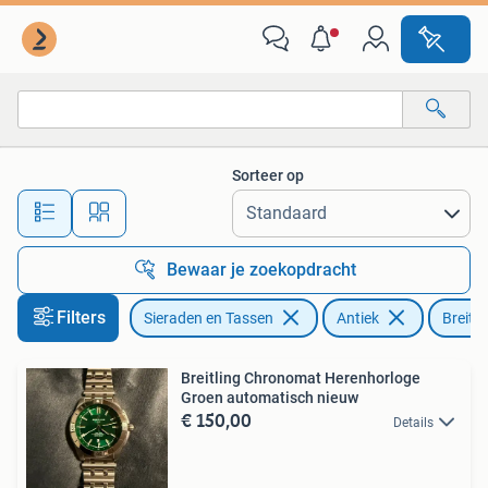
Horloges | Antiek
Sorteer op
Alle afstanden…
Bewaar je zoekopdracht
Filters
Sieraden en Tassen
Antiek
Breitli
Breitling Chronomat Herenhorloge
Groen automatisch nieuw
€ 150,00
Details