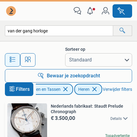
Horloges | Heren
Sorteer op
Alle afstanden…
Bewaar je zoekopdracht
Filters
Sieraden en Tassen
Heren
Verwijder filters
Nederlands fabrikaat: Staudt Prelude
Chronograph
€ 3.500,00
Details
Topadvertentie