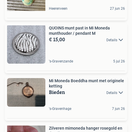
Heerenveen
27 jun 26
QUOINS munt past in Mi Moneda
munthouder / pendant M
€ 15,00
Details
's-Gravenzande
5 jul 26
Mi Moneda Boeddha munt met originele
ketting
Bieden
Details
's-Gravenhage
7 jun 26
Zilveren mimoneda hanger rosegold en