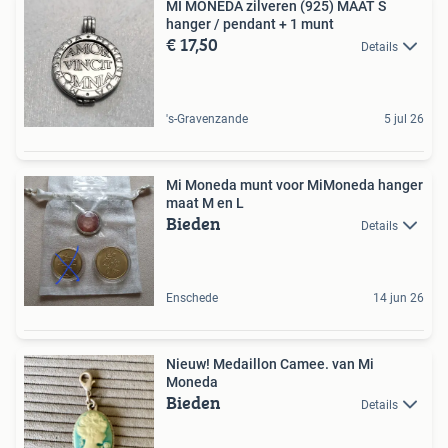
MI MONEDA zilveren (925) MAAT S
hanger / pendant + 1 munt
€ 17,50
Details
's-Gravenzande
5 jul 26
Mi Moneda munt voor MiMoneda hanger
maat M en L
Bieden
Details
Enschede
14 jun 26
Nieuw! Medaillon Camee. van Mi
Moneda
Bieden
Details