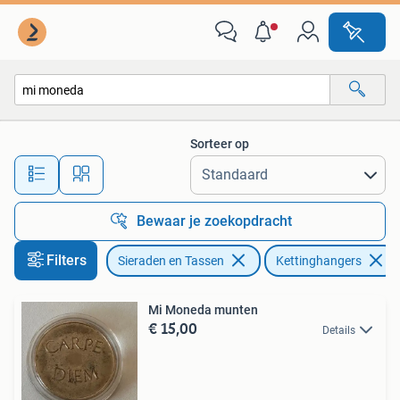
Kettinghangers
Sorteer op
Alle afstanden…
Bewaar je zoekopdracht
Filters
Sieraden en Tassen
Kettinghangers
Mi Moneda munten
€ 15,00
Details