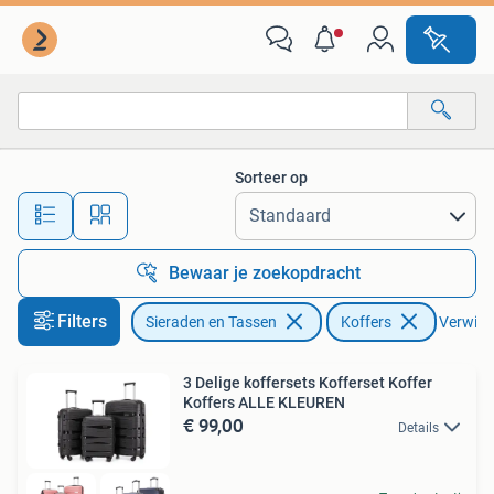
Koffers
Sorteer op
Alle afstanden…
Bewaar je zoekopdracht
Filters
Sieraden en Tassen
Koffers
Verwijde
3 Delige koffersets Kofferset Koffer
Koffers ALLE KLEUREN
€ 99,00
Details