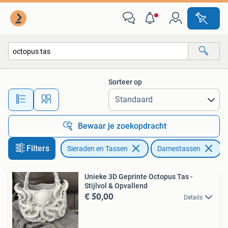
Tassen | Damestassen
Sorteer op
Alle afstanden…
Bewaar je zoekopdracht
Filters
Sieraden en Tassen
Damestassen
V
Unieke 3D Geprinte Octopus Tas -
Stijlvol & Opvallend
€ 50,00
Details