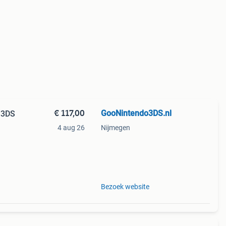
€ 117,00
GooNintendo3DS.nl
 3DS
4 aug 26
Nijmegen
er:
om de
Bezoek website