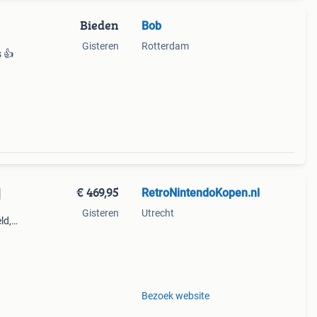
Bieden
Bob
Gisteren
Rotterdam
s 👍
€ 469,95
RetroNintendoKopen.nl
]
Gisteren
Utrecht
ld,
ar.
, cib,
Bezoek website