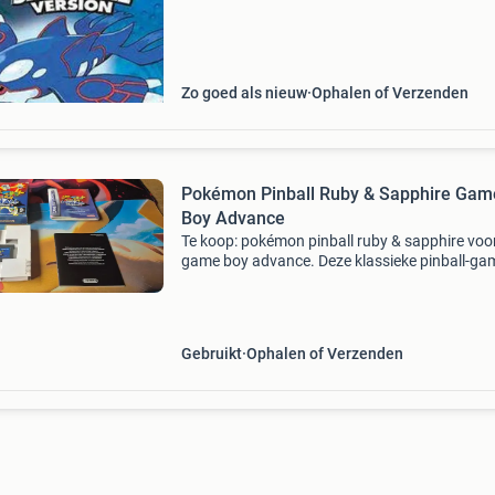
treecko, torchic of mudkip. Zet alles op alles 
felbegeerde t
Zo goed als nieuw
Ophalen of Verzenden
Pokémon Pinball Ruby & Sapphire Gam
Boy Advance
Te koop: pokémon pinball ruby & sapphire voo
game boy advance. Deze klassieke pinball-ga
combineert de spanning van pokémon met de
uitdaging van flipperen. Het spel is compleet 
doos en h
Gebruikt
Ophalen of Verzenden