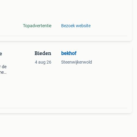
om de
Topadvertentie
Bezoek website
Bieden
bekhof
e
4 aug 26
Steenwijkerwold
r de
me
met