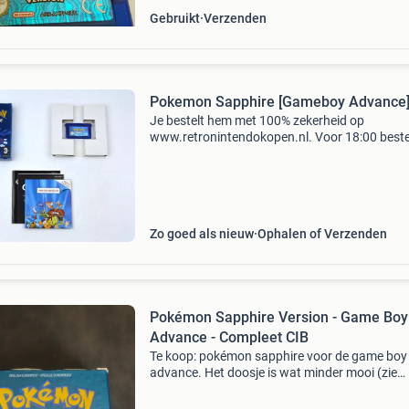
Gebruikt
Verzenden
Pokemon Sapphire [Gameboy Advance
Je bestelt hem met 100% zekerheid op
www.retronintendokopen.nl. Voor 18:00 beste
morgen in huis! Snel, eenvoudig en betrouwba
Zoekwoorden: nintendo, game, gba, game, spel
compleet in doos
Zo goed als nieuw
Ophalen of Verzenden
Pokémon Sapphire Version - Game Boy
Advance - Compleet CIB
Te koop: pokémon sapphire voor de game boy
advance. Het doosje is wat minder mooi (zie
foto&#39;s). De clock battery dient wel verva
te worden.