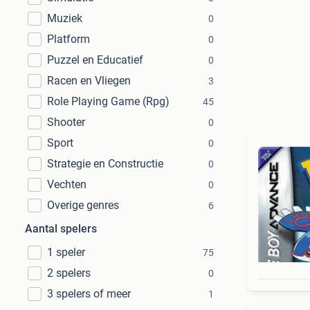
Muziek
0
Platform
0
Puzzel en Educatief
0
Racen en Vliegen
3
Role Playing Game (Rpg)
45
Shooter
0
Sport
0
Strategie en Constructie
0
Vechten
0
Overige genres
6
Aantal spelers
1 speler
75
2 spelers
0
3 spelers of meer
1