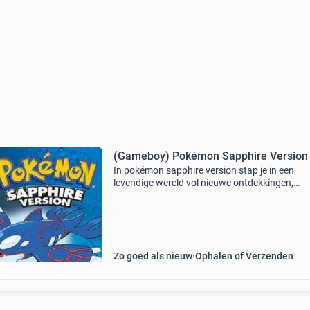
(Gameboy) Pokémon Sapphire Version
In pokémon sapphire version stap je in een
levendige wereld vol nieuwe ontdekkingen,
mysteries en krachtige pokémon. Kies je partn
treecko, torchic of mudkip. Zet alles op alles 
felbegeerde t
Zo goed als nieuw
Ophalen of Verzenden