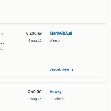
€ 206,49
MarioGBA.nl
on
4 aug 26
Weesp
eën!
l
stel
Bezoek website
€ 40,00
Hawky
2 aug 26
Enschede