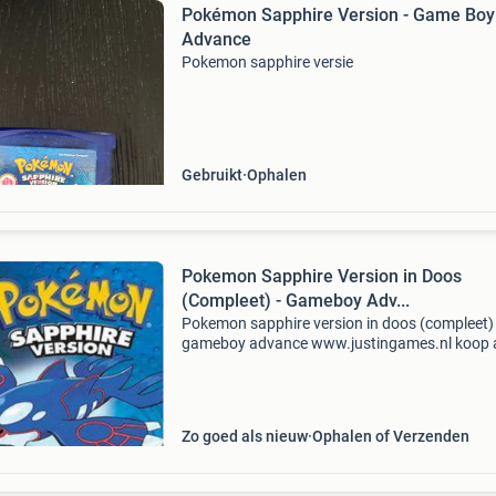
Pokémon Sapphire Version - Game Boy
Advance
Pokemon sapphire versie
Gebruikt
Ophalen
Pokemon Sapphire Version in Doos
(Compleet) - Gameboy Adv...
Pokemon sapphire version in doos (compleet) 
gameboy advance www.justingames.nl koop 
jouw games, accessoires en consoles veilig en
via onze webshop met ideal of klarna achteraf
betalen . Groo
Zo goed als nieuw
Ophalen of Verzenden