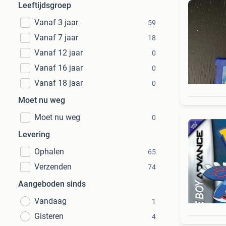
Leeftijdsgroep
Vanaf 3 jaar
59
Vanaf 7 jaar
18
Vanaf 12 jaar
0
Vanaf 16 jaar
0
Vanaf 18 jaar
0
Moet nu weg
Moet nu weg
0
Levering
Ophalen
65
Verzenden
74
Aangeboden sinds
Vandaag
1
Gisteren
4