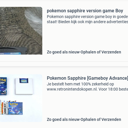
pokemon sapphire version game Boy
Pokemon sapphire version game boy in goede
staat! Bieden kijk ook mijn andere advertentie
Zo goed als nieuw
Ophalen of Verzenden
Pokemon Sapphire [Gameboy Advance
Je bestelt hem met 100% zekerheid op
www.retronintendokopen.nl. Voor 18:00 beste
morgen in huis! Snel, eenvoudig en betrouwba
Zoekwoorden: nintendo, game, gba, game, spel
compleet in doos
Zo goed als nieuw
Ophalen of Verzenden