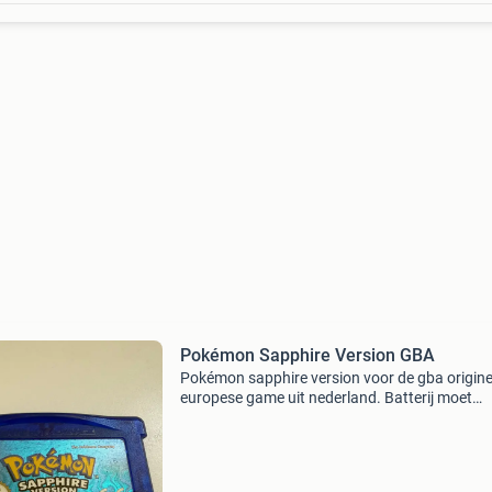
Pokémon Sapphire Version GBA
Pokémon sapphire version voor de gba origine
europese game uit nederland. Batterij moet
vervangen worden voor time events maar sav
nog wel komt uit mijn eigen jeugd.