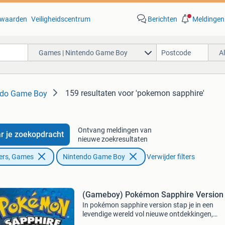
waarden
Veiligheidscentrum
Berichten
Meldingen
Games | Nintendo Game Boy
A
159 resultaten
voor 'pokemon sapphire'
ndo Game Boy
Ontvang meldingen van
r je zoekopdracht
nieuwe zoekresultaten
ers, Games
Nintendo Game Boy
Verwijder filters
(Gameboy) Pokémon Sapphire Version
In pokémon sapphire version stap je in een
levendige wereld vol nieuwe ontdekkingen,
mysteries en krachtige pokémon. Kies je partn