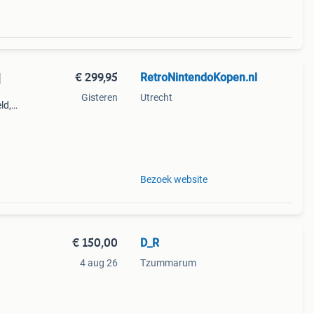
€ 299,95
RetroNintendoKopen.nl
]
Gisteren
Utrecht
ld,
ar.
, cib,
Bezoek website
€ 150,00
D_R
4 aug 26
Tzummarum
ngen