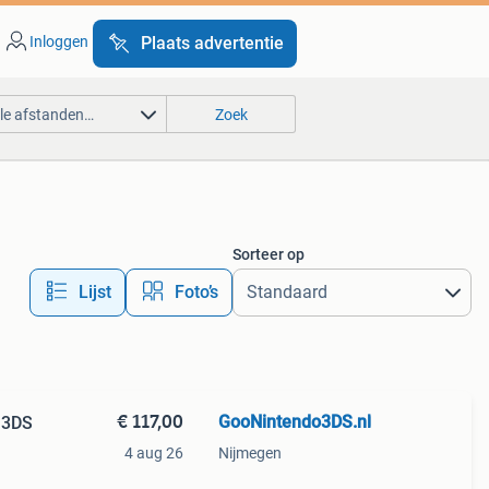
Inloggen
Plaats advertentie
lle afstanden…
Zoek
Sorteer op
Lijst
Foto’s
€ 117,00
GooNintendo3DS.nl
 3DS
4 aug 26
Nijmegen
er: