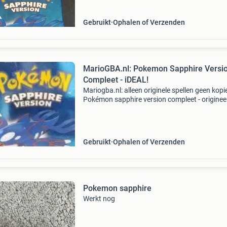
Gebruikt
Ophalen of Verzenden
MarioGBA.nl: Pokemon Sapphire Versi
Compleet - iDEAL!
Mariogba.nl: alleen originele spellen geen kopi
Pokémon sapphire version compleet - originee
gameboy advance spel - game pack met
handleiding en doosje - 6 maanden garantie be
ook op mariogba
Gebruikt
Ophalen of Verzenden
Pokemon sapphire
Werkt nog