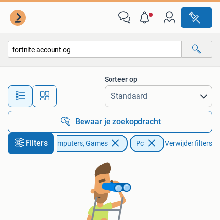
Games | Pc
Sorteer op
Alle afstanden…
Bewaar je zoekopdracht
Filters
Spelcomputers, Games
Pc
Verwijder filters