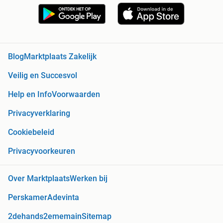
Blog
Marktplaats Zakelijk
Veilig en Succesvol
Help en Info
Voorwaarden
Privacyverklaring
Cookiebeleid
Privacyvoorkeuren
Over Marktplaats
Werken bij
Perskamer
Adevinta
2dehands
2ememain
Sitemap