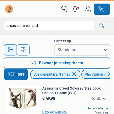
Games | Sony PlayStation 4
Sorteer op
Alle afstanden…
Bewaar je zoekopdracht
Filters
Spelcomputers, Games
PlayStation 4
Assassins Creed Odyssey Steelbook
Edition + Game (PS4)
€ 49,98
Details
Topadvertentie
Bezoek website
Vandaag