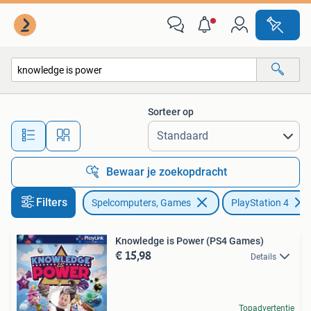
Games | Sony PlayStation 4
Sorteer op
Alle afstanden…
Bewaar je zoekopdracht
Filters
Spelcomputers, Games
PlayStation 4
Knowledge is Power (PS4 Games)
€ 15,98
Details
Topadvertentie