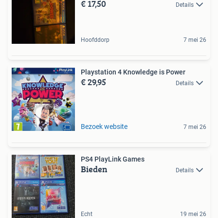
€ 17,50
Details
Hoofddorp
7 mei 26
Playstation 4 Knowledge is Power
€ 29,95
Details
Bezoek website
7 mei 26
PS4 PlayLink Games
Bieden
Details
Echt
19 mei 26