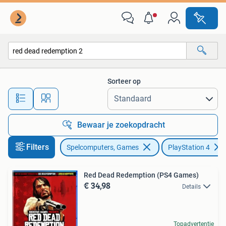
Games | Sony PlayStation 4
Sorteer op
Alle afstanden…
Bewaar je zoekopdracht
Filters
Spelcomputers, Games
PlayStation 4
Red Dead Redemption (PS4 Games)
€ 34,98
Details
Topadvertentie