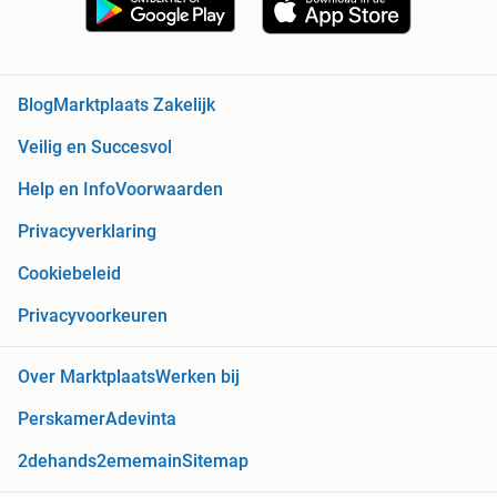
Blog
Marktplaats Zakelijk
Veilig en Succesvol
Help en Info
Voorwaarden
Privacyverklaring
Cookiebeleid
Privacyvoorkeuren
Over Marktplaats
Werken bij
Perskamer
Adevinta
2dehands
2ememain
Sitemap