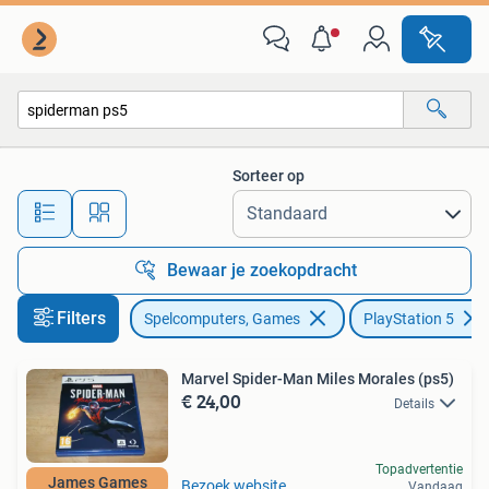
Games | Sony PlayStation 5
Sorteer op
Alle afstanden…
Bewaar je zoekopdracht
Filters
Spelcomputers, Games
PlayStation 5
Marvel Spider-Man Miles Morales (ps5)
€ 24,00
Details
Topadvertentie
James Games
Bezoek website
Vandaag