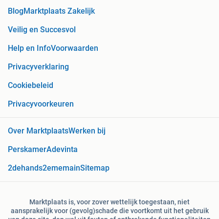
Blog
Marktplaats Zakelijk
Veilig en Succesvol
Help en Info
Voorwaarden
Privacyverklaring
Cookiebeleid
Privacyvoorkeuren
Over Marktplaats
Werken bij
Perskamer
Adevinta
2dehands
2ememain
Sitemap
Marktplaats is, voor zover wettelijk toegestaan, niet
aansprakelijk voor (gevolg)schade die voortkomt uit het gebruik