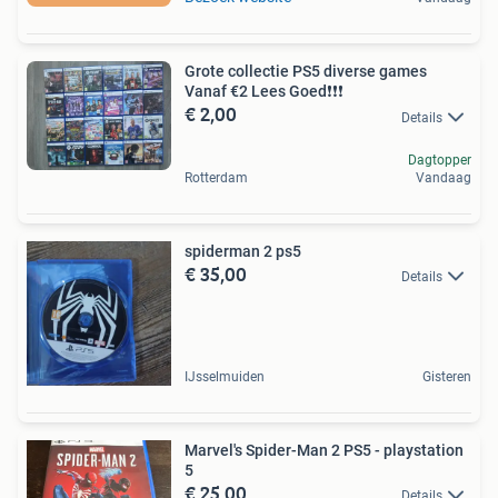
Grote collectie PS5 diverse games
Vanaf €2 Lees️️ Goed❗️❗️❗️
€ 2,00
Details
Dagtopper
Rotterdam
Vandaag
spiderman 2 ps5
€ 35,00
Details
IJsselmuiden
Gisteren
Marvel's Spider-Man 2 PS5 - playstation
5
€ 25,00
Details