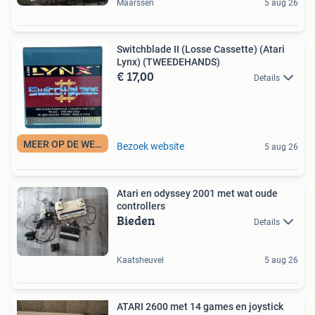
Maarssen
5 aug 26
Switchblade II (Losse Cassette) (Atari
Lynx) (TWEEDEHANDS)
€ 17,00
Details
MEER OP DE WEBSITE
Bezoek website
5 aug 26
Atari en odyssey 2001 met wat oude
controllers
Bieden
Details
Kaatsheuvel
5 aug 26
ATARI 2600 met 14 games en joystick