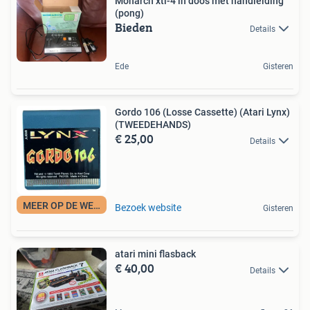
Monarch xtl-4 in doos met handleiding
(pong)
Bieden
Details
Ede
Gisteren
Gordo 106 (Losse Cassette) (Atari Lynx)
(TWEEDEHANDS)
€ 25,00
Details
MEER OP DE WEBSITE
Bezoek website
Gisteren
atari mini flasback
€ 40,00
Details