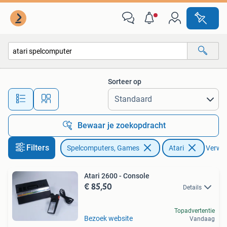
Spelcomputers | Atari
Sorteer op
Alle afstanden…
Bewaar je zoekopdracht
Filters
Spelcomputers, Games
Atari
Verwijd
Atari 2600 - Console
€ 85,50
Details
Topadvertentie
Bezoek website
Vandaag