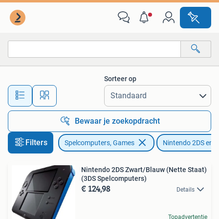
Spelcomputers | Nintendo 2DS en 3DS
Sorteer op
Alle afstanden…
Bewaar je zoekopdracht
Filters
Spelcomputers, Games
Nintendo 2DS en 
Nintendo 2DS Zwart/Blauw (Nette Staat)
(3DS Spelcomputers)
€ 124,98
Details
Topadvertentie