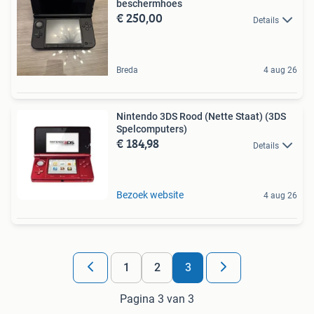
beschermhoes
€ 250,00
Details
Breda
4 aug 26
Nintendo 3DS Rood (Nette Staat) (3DS
Spelcomputers)
€ 184,98
Details
Bezoek website
4 aug 26
1
2
3
Pagina 3 van 3