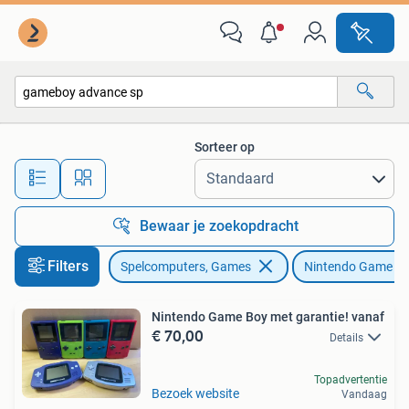
Spelcomputers | Nintendo Game Boy
Sorteer op
Alle afstanden…
Bewaar je zoekopdracht
Filters
Spelcomputers, Games
Nintendo Game B
Nintendo Game Boy met garantie! vanaf
€ 70,00
Details
Topadvertentie
Bezoek website
Vandaag