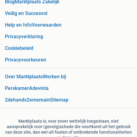
Blog
Marktplaats Zakelijk
Veilig en Succesvol
Help en Info
Voorwaarden
Privacyverklaring
Cookiebeleid
Privacyvoorkeuren
Over Marktplaats
Werken bij
Perskamer
Adevinta
2dehands
2ememain
Sitemap
Marktplaats is, voor zover wettelijk toegestaan, niet
aansprakelijk voor (gevolg)schade die voortkomt uit het gebruik
van deze site, dan wel uit fouten of ontbrekende functionaliteiten