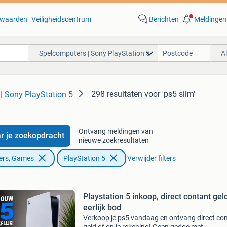
waarden
Veiligheidscentrum
Berichten
Meldingen
Spelcomputers | Sony PlayStation 5
A
298 resultaten
voor 'ps5 slim'
| Sony PlayStation 5
Ontvang meldingen van
r je zoekopdracht
nieuwe zoekresultaten
ers, Games
PlayStation 5
Verwijder filters
Playstation 5 inkoop, direct contant geld,
eerlijk bod
Verkoop je ps5 vandaag en ontvang direct co