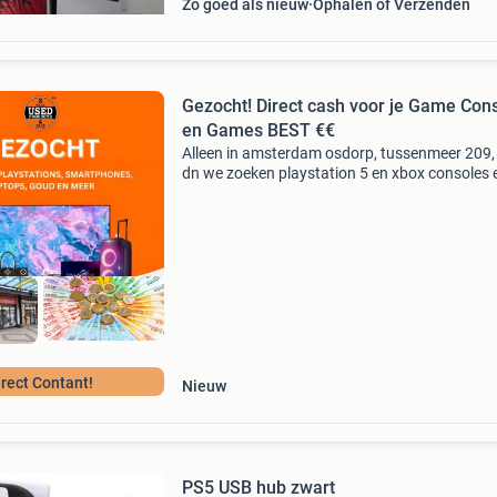
Zo goed als nieuw
Ophalen of Verzenden
Gezocht! Direct cash voor je Game Con
en Games BEST €€
Alleen in amsterdam osdorp, tussenmeer 209,
dn we zoeken playstation 5 en xbox consoles 
games en meer waardevolle spullen zoals:
smartphones, tablets, laptops, desktops, zowe
gebruikt als nie
irect Contant!
Nieuw
PS5 USB hub zwart