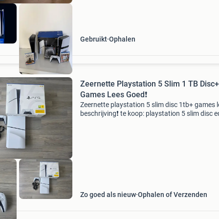
Gebruikt
Ophalen
Zeernette Playstation 5 Slim 1 TB Disc+
Games Lees Goed❗️
Zeernette playstation 5 slim disc 1tb+ games 
beschrijving❗️ te koop: playstation 5 slim disc e
1tb+ 1 controller, en alle kabels (zie foto&#39;
helemaal als nieuw weinig gebruikt! Besc
Zo goed als nieuw
Ophalen of Verzenden