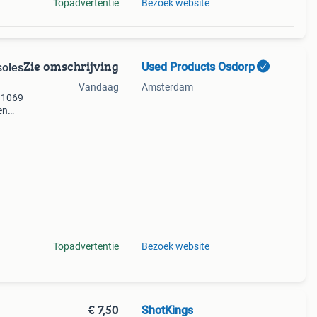
Topadvertentie
Bezoek website
Zie omschrijving
Used Products Osdorp
soles
Vandaag
Amsterdam
 1069
en
l
Topadvertentie
Bezoek website
€ 7,50
ShotKings