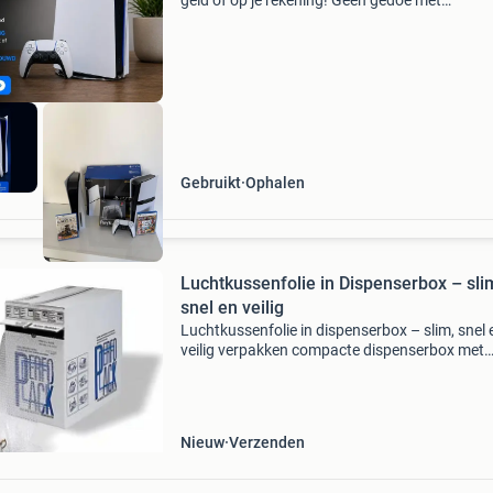
geld of op je rekening! Geen gedoe met
onderhandelaars of no-shows op marktplaats.
kopen jouw playstation 5 snel, eerlijk en
betrouwbaar op, met ge
Gebruikt
Ophalen
Luchtkussenfolie in Dispenserbox – sli
snel en veilig
Luchtkussenfolie in dispenserbox – slim, snel 
veilig verpakken compacte dispenserbox met
geperforeerde luchtkussenfolie: altijd direct ee
op maat, zonder snijden. Beschermt optimaal
tegen scho
Nieuw
Verzenden