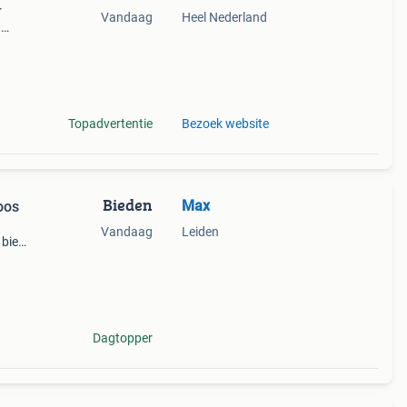
r
Vandaag
Heel Nederland
t
orten
t
Topadvertentie
Bezoek website
Bieden
Max
oos
Vandaag
Leiden
 biedt
Dagtopper