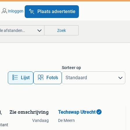
Inloggen
Plaats advertentie
lle afstanden…
Zoek
Sorteer op
Lijst
Foto’s
Zie omschrijving
Techswap Utrecht
Vandaag
De Meern
ntant