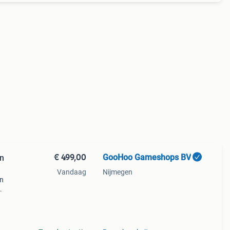
€ 499,00
GooHoo Gameshops BV
en
Vandaag
Nijmegen
en
 disc
uit