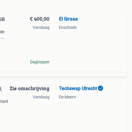
€ 400,00
El Ibraaa
 GB
Vandaag
Enschede
lde
.
 in
in
Dagtopper
Zie omschrijving
Techswap Utrecht
Vandaag
De Meern
ntant
 Wij