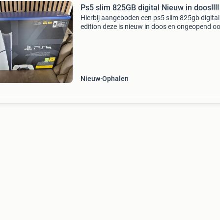
Ps5 slim 825GB digital Nieuw in doos!!!!
Hierbij aangeboden een ps5 slim 825gb digital
edition deze is nieuw in doos en ongeopend o
factuur aanwezig voor garantie per mail wij 
deze ps5 gekregen bij het overstappen van
leverancier. A
Nieuw
Ophalen