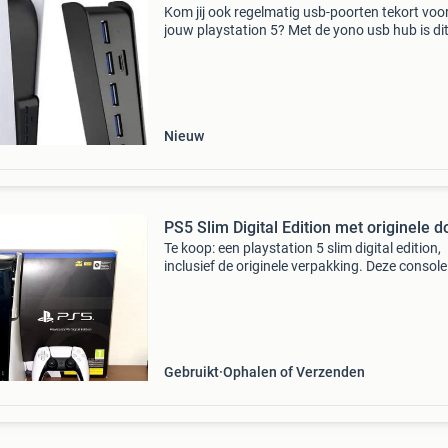
Kom jij ook regelmatig usb-poorten tekort voo
jouw playstation 5? Met de yono usb hub is di
verleden tijd! Vanaf nu gebruik jij meerdere po
tegelijk voor een optimale game ervaring. --> le
Nieuw
PS5 Slim Digital Edition met originele d
Te koop: een playstation 5 slim digital edition,
inclusief de originele verpakking. Deze console
een ongeëvenaarde game-ervaring met
razendsnelle laadtijden, adembenemende 4k-
graphics en meeslep
Gebruikt
Ophalen of Verzenden