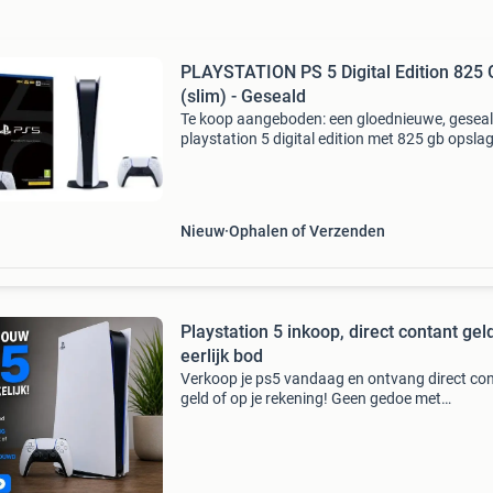
PLAYSTATION PS 5 Digital Edition 825
(slim) - Geseald
Te koop aangeboden: een gloednieuwe, gesea
playstation 5 digital edition met 825 gb opslag
Deze console is nog nooit geopend en verkeert
perfecte staat. Geniet van de nieuwste games 
verbluff
Nieuw
Ophalen of Verzenden
Playstation 5 inkoop, direct contant geld,
eerlijk bod
Verkoop je ps5 vandaag en ontvang direct co
geld of op je rekening! Geen gedoe met
onderhandelaars of no-shows op marktplaats.
kopen jouw playstation 5 snel, eerlijk en
betrouwbaar op, met ge