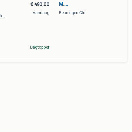
€ 490,00
M....
Vandaag
Beuningen Gld
ok
hebben
Dagtopper