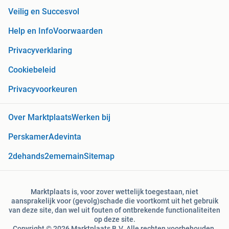
Veilig en Succesvol
Help en Info
Voorwaarden
Privacyverklaring
Cookiebeleid
Privacyvoorkeuren
Over Marktplaats
Werken bij
Perskamer
Adevinta
2dehands
2ememain
Sitemap
Marktplaats is, voor zover wettelijk toegestaan, niet
aansprakelijk voor (gevolg)schade die voortkomt uit het gebruik
van deze site, dan wel uit fouten of ontbrekende functionaliteiten
op deze site.
Copyright © 2026 Marktplaats B.V. Alle rechten voorbehouden.