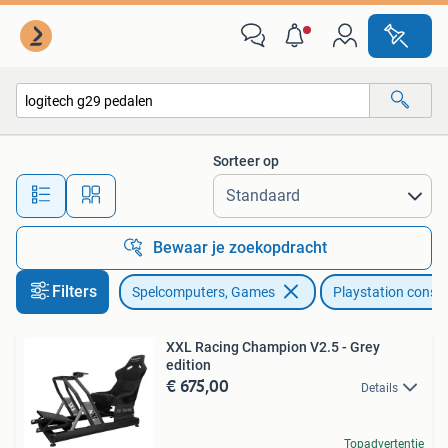
Spelcomputers | Sony PlayStation Consoles | Accessoires
Sorteer op
Alle afstanden…
Bewaar je zoekopdracht
Filters
Spelcomputers, Games
Playstation conso
XXL Racing Champion V2.5 - Grey
edition
€ 675,00
Details
Topadvertentie