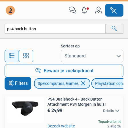
Spelcomputers | Sony PlayStation Consoles | Accessoires
Sorteer op
Alle afstanden…
Bewaar je zoekopdracht
Filters
Spelcomputers, Games
Playstation conso
PS4 Dualshock 4 - Back Button
Attachment PS4 Morgen in huis!
€ 24,99
Details
Topadvertentie
Bezoek website
2 aug 26