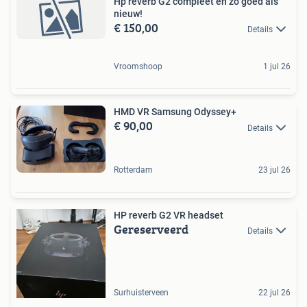
Hp reverb G2 compleet en zo goed als
nieuw!
€ 150,00
Details
Vroomshoop
1 jul 26
HMD VR Samsung Odyssey+
€ 90,00
Details
Rotterdam
23 jul 26
HP reverb G2 VR headset
Gereserveerd
Details
Surhuisterveen
22 jul 26