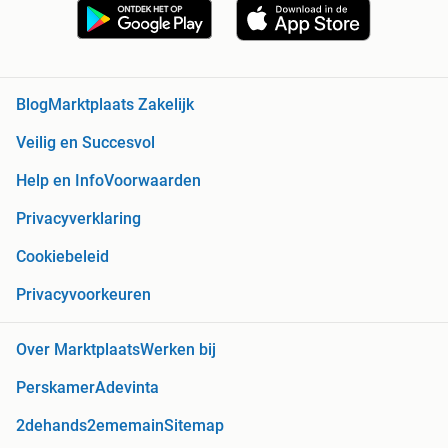
Blog
Marktplaats Zakelijk
Veilig en Succesvol
Help en Info
Voorwaarden
Privacyverklaring
Cookiebeleid
Privacyvoorkeuren
Over Marktplaats
Werken bij
Perskamer
Adevinta
2dehands
2ememain
Sitemap